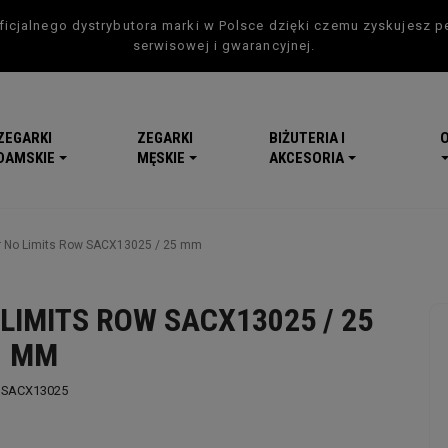
icjalnego dystrybutora marki w Polsce dzięki czemu zyskujesz p
serwisowej i gwarancyjnej.
ZEGARKI
ZEGARKI
BIŻUTERIA I
DAMSKIE
MĘSKIE
AKCESORIA
or No Limits Row SACX13025 / 25 mm
LIMITS ROW SACX13025 / 25
MM
SACX13025
-5