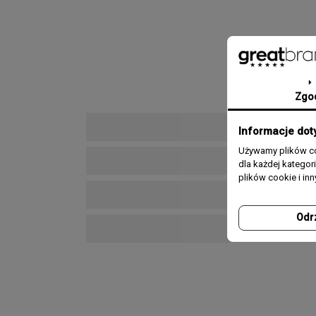
Zgo
Informacje dot
Używamy plików co
dla każdej katego
plików cookie i in
Odr