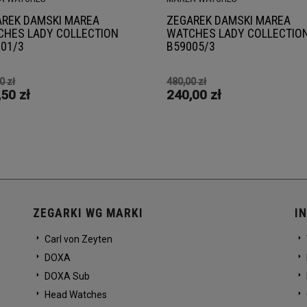
REK DAMSKI MAREA
ZEGAREK DAMSKI MAREA
HES LADY COLLECTION
WATCHES LADY COLLECTIO
01/3
B59005/3
0 zł
480,00 zł
50 zł
240,00 zł
ZEGARKI WG MARKI
I
Carl von Zeyten
DOXA
DOXA Sub
Head Watches