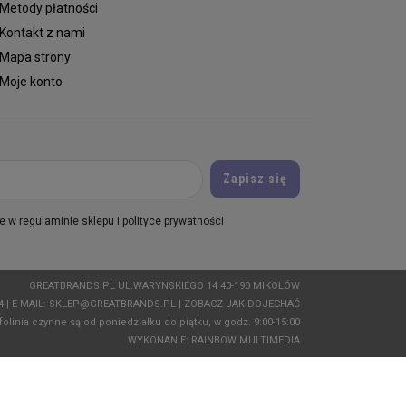
Metody płatności
Kontakt z nami
Mapa strony
Moje konto
 w regulaminie sklepu i polityce prywatności
GREATBRANDS.PL UL.WARYNSKIEGO 14 43-190 MIKOŁÓW
04
| E-MAIL:
SKLEP@GREATBRANDS.PL
|
ZOBACZ JAK DOJECHAĆ
folinia czynne są od poniedziałku do piątku, w godz. 9:00-15:00
WYKONANIE:
RAINBOW MULTIMEDIA