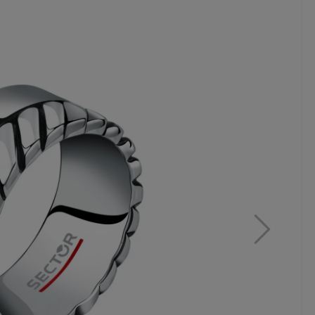
MAR
ZE
FO
399,
19