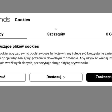
Cookies
SZCZEGÓŁY PRODUKTU
dy
Szczegóły
O C
Kolekcja / Linia
Row
yczące plików cookies
okie, aby zapewnić podstawowe funkcje witryny i ulepszyć korzystanie z nie
Płeć
Męski
rii opcję włączenia/wyłączenia w dowolnym momencie. Aby uzyskać więcej inf
nych wrażliwych danych, przeczytaj pełną politykę prywatności.
Rozmiar
25 mm
zuć
Dostosuj
Zaakceptu
Materiał
Stal, Emalia