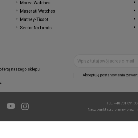
Marea Watches
Maserati Watches
Mathey-Tissot
Sector No Limits
 ofertą naszego sklepu
Akceptuję postanowienia zawarte
w.
TEL.
+48 731 091 3
Facebook
YouTube
Instagram
Nasz punkt stacjonarny oraz in