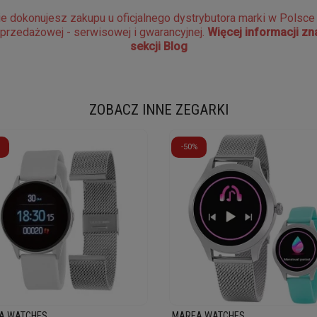
e dokonujesz zakupu u oficjalnego dystrybutora marki w Polsc
sprzedażowej - serwisowej i gwarancyjnej.
Więcej informacji z
sekcji Blog
ZOBACZ INNE ZEGARKI
-50%
A WATCHES
MAREA WATCHES