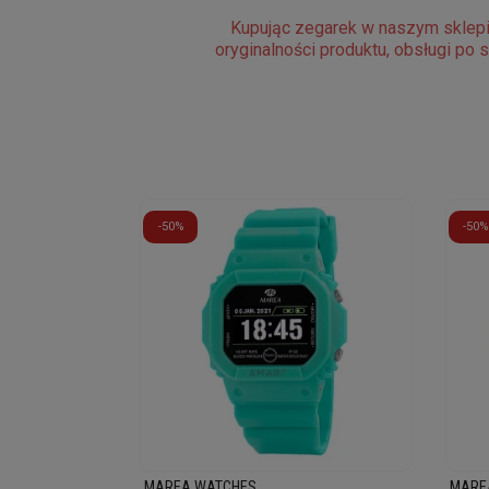
Kupując zegarek w naszym sklepi
oryginalności produktu, obsługi po 
-50%
-50%
MAREA WATCHES
MARE