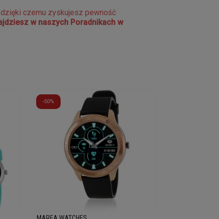
e dzięki czemu zyskujesz pewność
najdziesz w naszych Poradnikach w
-50%
MAREA WATCHES