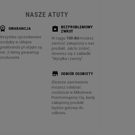
NASZE ATUTY
BEZPROBLEMOWY
rkspace_premium
assignment_return
GWARANCJA
ZWROT
Wszystkie sprzedawane
W ciągu
100 dni
możesz
produkty w sklepie
zwrócić zakupiony u nas
greatbrands.pl objęte są
produkt. Jak to zrobić,
min. 2-letnią gwarancją
dowiesz się z zakładki
producenta.
"Wysyłka i zwroty".
store
ODBIÓR OSOBISTY
Złożone zamówienie
możesz odebrać
osobiście w Mikołowie.
Poinformujemy Cię, kiedy
zakupiony produkt
będzie gotowy do
odbioru.