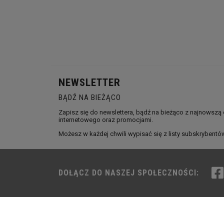
NEWSLETTER
BĄDŹ NA BIEŻĄCO
Zapisz się do newslettera, bądź na bieżąco z najnowszą
internetowego oraz promocjami.
Możesz w każdej chwili wypisać się z listy subskrybentó
DOŁĄCZ DO NASZEJ SPOŁECZNOŚCI: