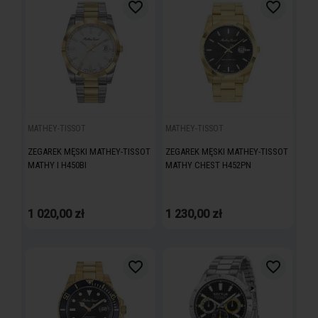
favorite_border
favorite_border
MATHEY-TISSOT
MATHEY-TISSOT
ZEGAREK MĘSKI MATHEY-TISSOT
ZEGAREK MĘSKI MATHEY-TISSOT
MATHY I H450BI
MATHY CHEST H452PN
search
1 020,00 zł
1 230,00 zł
favorite_border
favorite_border