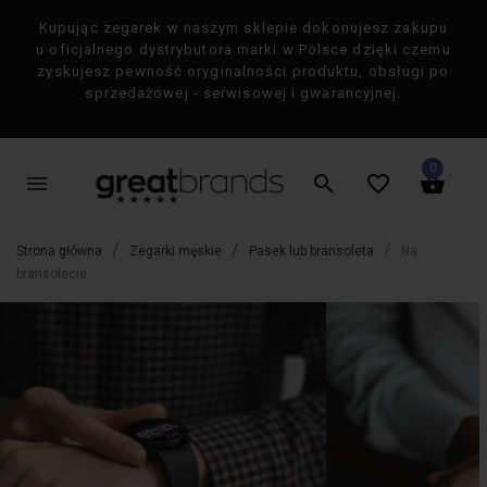
Kupując zegarek w naszym sklepie dokonujesz zakupu
×
u oficjalnego dystrybutora marki w Polsce dzięki czemu
zyskujesz pewność oryginalności produktu, obsługi po
sprzedażowej - serwisowej i gwarancyjnej.
0
menu
search
favorite_border
shopping_basket
Strona główna
Zegarki męskie
Pasek lub bransoleta
Na
bransolecie
favorite_border
favorite_border
-50%
-50%