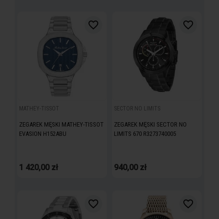
favorite_border
favorite_border
MATHEY-TISSOT
SECTOR NO LIMITS
ZEGAREK MĘSKI MATHEY-TISSOT
ZEGAREK MĘSKI SECTOR NO
EVASION H152ABU
LIMITS 670 R3273740005
1 420,00 zł
940,00 zł
favorite_border
favorite_border