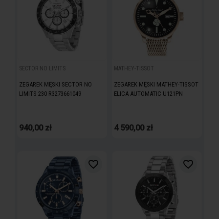
SECTOR NO LIMITS
MATHEY-TISSOT
ZEGAREK MĘSKI SECTOR NO
ZEGAREK MĘSKI MATHEY-TISSOT
LIMITS 230 R3273661049
ELICA AUTOMATIC U121PN
940,00 zł
4 590,00 zł
favorite_border
favorite_border