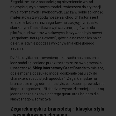
Zegarki męskie z bransoletą są niezmiennie wśród
najczęściej wybieranych modeli, zwłaszcza do stylizacji
mniej formalnych i swobodnych. Łączą w sobie solidność
materiałową z wygodą noszenia, choć ich historia jest
znacznie krótsza, niż zegarków na tradycyjnym pasku
skórzanym. Początkowo wytwarzano je głównie dla
pilotów, nurków oraz wojskowych. Nazywane były nawet
„zegarkami narzędziowymi”, gdyż nie noszono ich na co
dzień, a jedynie podczas wykonywania określonego
zadania.
Dziś ta utylitarna proweniencja zatraciła na znaczeniu,
lecz nadal są cenione przez mężczyzn za swoją wysoką
użyteczność.
Sklep internetowy Great Brands
to miejsce,
gdzie można odszukać model doskonale pasujący do
charakteru i osobistych upodobań. Zegarki męskie na
bransolecie mają odmienne style, co czasem prowadzi do
kłopotu bogactwa jeśli chodzi o wybór. Niemniej jednak są
jednoznaczną oznaką dobrego gustu oraz hołdem dla
klasycznego wzornictwa.
Zegarek męski z bransoletą - klasyka stylu