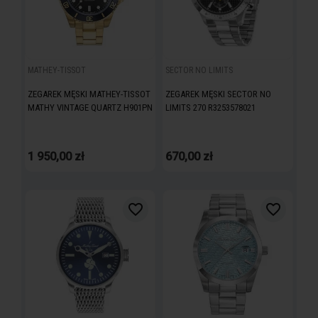
MATHEY-TISSOT
SECTOR NO LIMITS
ZEGAREK MĘSKI MATHEY-TISSOT
ZEGAREK MĘSKI SECTOR NO
MATHY VINTAGE QUARTZ H901PN
LIMITS 270 R3253578021
1 950,00 zł
670,00 zł
favorite_border
favorite_border