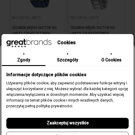
SECTOR NO LIMITS
SECTOR NO LIMITS
ZEGAREK MĘSKI SECTOR NO
ZEGAREK MĘSKI SECTOR NO
LIMITS 270 R3273778004
LIMITS 270 R3253578029
Cookies
Odbierz 15% rabatu na pierwsze
850,00 zł
670,00 zł
Zgody
Szczegóły
O Cookies
zamówienie w greatbrands!
Informacje dotyczące plików cookies
Zapisz się do bezpłatnego Newslettera i dowiaduj się pierwszy o
naszych promocjach i nowościach ze świata zegarków.
favorite_border
favorite_border
FILTRUJ
Używamy plików cookie, aby zapewnić podstawowe funkcje witryny i
ulepszyć korzystanie z niej. Możesz wybrać dla każdej kategorii opcję
Email
włączenia/wyłączenia w dowolnym momencie. Aby uzyskać więcej
informacji na temat plików cookie i innych wrażliwych danych,
Zgoda
Akceptuję regulamin i wyrażam zgodę na przetwarzanie
przeczytaj pełną politykę prywatności.
powyższych danych osobowych w celu otrzymywania
Newslettera.
Zaakceptuj wszystkie
Odbierz swój kupon!
MATHEY-TISSOT
MATHEY-TISSOT