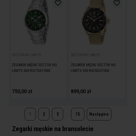
favorite_border
favorite_border
SECTOR NO LIMITS
SECTOR NO LIMITS
ZEGAREK MĘSKI SECTOR NO
ZEGAREK MĘSKI SECTOR NO
LIMITS 660 R3273617003
LIMITS 650 R3253231003
750,00 zł
899,00 zł
1
2
3
…
15
Następne
Zegarki męskie na bransolecie