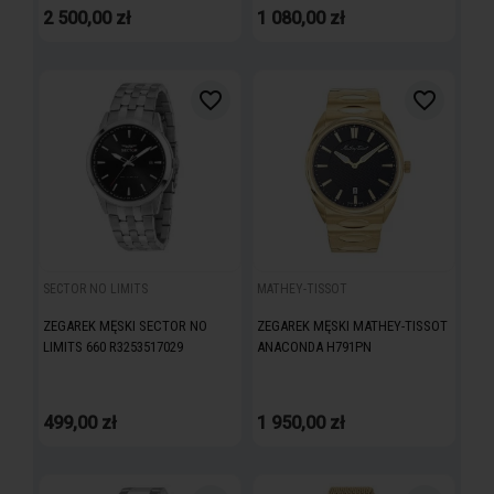
2 500,00 zł
1 080,00 zł
favorite_border
favorite_border
SECTOR NO LIMITS
MATHEY-TISSOT
ZEGAREK MĘSKI SECTOR NO
ZEGAREK MĘSKI MATHEY-TISSOT
LIMITS 660 R3253517029
ANACONDA H791PN
499,00 zł
1 950,00 zł