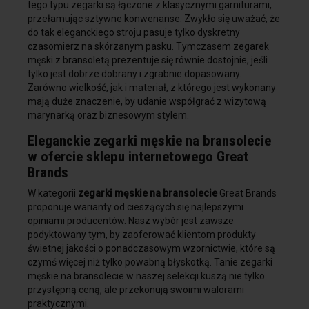
się przy bardziej formalnych okazjach. Coraz odważniej
tego typu zegarki są łączone z klasycznymi garniturami,
przełamując sztywne konwenanse. Zwykło się uważać, że
do tak eleganckiego stroju pasuje tylko dyskretny
czasomierz na skórzanym pasku. Tymczasem zegarek
męski z bransoletą prezentuje się równie dostojnie, jeśli
tylko jest dobrze dobrany i zgrabnie dopasowany.
Zarówno wielkość, jak i materiał, z którego jest wykonany
mają duże znaczenie, by udanie współgrać z wizytową
marynarką oraz biznesowym stylem.
Eleganckie zegarki męskie na bransolecie
w ofercie sklepu internetowego Great
Brands
W kategorii
zegarki męskie na bransolecie
Great Brands
proponuje warianty od cieszących się najlepszymi
opiniami producentów. Nasz wybór jest zawsze
podyktowany tym, by zaoferować klientom produkty
świetnej jakości o ponadczasowym wzornictwie, które są
czymś więcej niż tylko powabną błyskotką. Tanie zegarki
męskie na bransolecie w naszej selekcji kuszą nie tylko
przystępną ceną, ale przekonują swoimi walorami