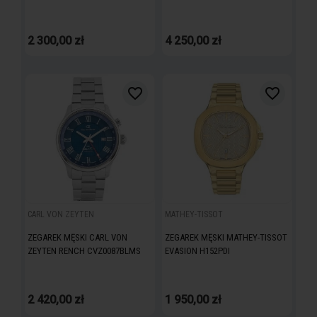
GMT QUARTZ H903BBV
EVASION AUTOMATIC H152ATAV
2 300,00 zł
4 250,00 zł
favorite_border
favorite_border
CARL VON ZEYTEN
MATHEY-TISSOT
ZEGAREK MĘSKI CARL VON
ZEGAREK MĘSKI MATHEY-TISSOT
ZEYTEN RENCH CVZ0087BLMS
EVASION H152PDI
2 420,00 zł
1 950,00 zł