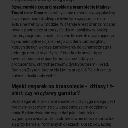
i wysmakowanej elegancji
Szwajcarskie zegarki męskie na bransolecie Mathey-
Tissot oraz Doxa
zaskarbiły sobie uznanie swoją jakością
oraz łączeniem tradycji ze świeżym spojrzeniem na
aktualne trendy w modzie. W ofercie Great Brands można
również odnaleźć propozycje dla miłośników włoskiej
motoryzacji spod znaku trójzębu Maserati i szarżującego
byka, nieomylnie kojarzonego z rodem Lamborghini,
których design wyraża zamiłowanie do dynamicznego i
pełnego emocji stylu życia. Zegarki z bransoletą są
również obecne w asortymencie pozostałych
producentów, których jesteśmy dystrybutorem - Head,
Carl von Zeyten, Sector No Limits oraz U.S Polo Assn. to
zawsze doskonały wybór.
Męski zegarek na bransolecie - dżinsy i t-
shirt czy wizytowy garnitur?
Duży zegarek męski na bransolecie przyciąga uwagę i jest
mocnym akcentem stroju, uzupełniającym codzienny
ubiór. Będzie świetnie wyglądać jako dodatek do
wygodnych dżinsów i koszuli, ale równie dobrze sprawdzi