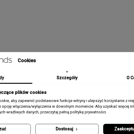
SZCZEGÓŁY PRODUKTU
Cookies
dy
Szczegóły
O C
Kolekcja / Linia
ACTIVE
yczące plików cookies
Płeć
Damski
okie, aby zapewnić podstawowe funkcje witryny i ulepszyć korzystanie z nie
rii opcję włączenia/wyłączenia w dowolnym momencie. Aby uzyskać więcej inf
Pasek/Bransoleta
Silikonowy, Silikonowy
nych wrażliwych danych, przeczytaj pełną politykę prywatności.
Typ Szkła
Mineralne
zuć
Dostosuj
Zaakceptu