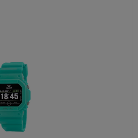
MAR
ZE
WA
B5
499,
24