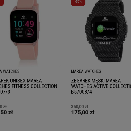
-50%
A WATCHES
MAREA WATCHES
REK UNISEX MAREA
ZEGAREK MĘSKI MAREA
HES FITNESS COLLECTION
WATCHES ACTIVE COLLECT
07/3
B57008/4
0 zł
350,00 zł
50 zł
175,00 zł