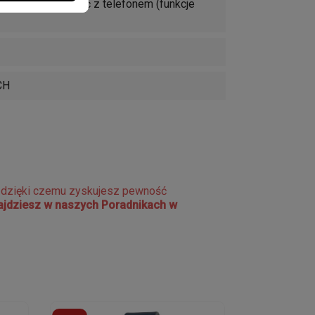
 smart), Łączność z telefonem (funkcje
CH
e dzięki czemu zyskujesz pewność
najdziesz w naszych Poradnikach w