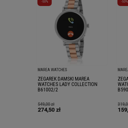
-50%
-50%
MAREA WATCHES
MARE
ZEGAREK DAMSKI MAREA
ZEGA
WATCHES LADY COLLECTION
WATC
B61002/2
B590
549,00 zł
319,0
274,50 zł
159,