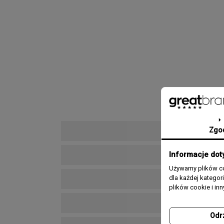
Zgo
Informacje dot
Używamy plików co
dla każdej katego
plików cookie i in
Odr