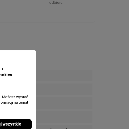
odbioru.
ookies
j. Możesz wybrać
ormacji na temat
j wszystkie