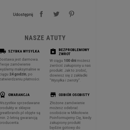
Udostępnij
NASZE ATUTY
BEZPROBLEMOWY
ocal_shipping
assignment_return
SZYBKA WYSYŁKA
ZWROT
Dostawa jest darmowa.
W ciągu
100 dni
możesz
Twoje zamówienie
zwrócić zakupiony u nas
wyślemy maksymalnie w
produkt. Jak to zrobić,
ciągu
24 godzin
, po
dowiesz się z zakładki
zatwierdzeniu płatności.
"Wysyłka i zwroty".
rkspace_premium
store
GWARANCJA
ODBIÓR OSOBISTY
Wszystkie sprzedawane
Złożone zamówienie
produkty w sklepie
możesz odebrać
greatbrands.pl objęte są
osobiście w Mikołowie.
min. 2-letnią gwarancją
Poinformujemy Cię, kiedy
producenta.
zakupiony produkt
będzie gotowy do