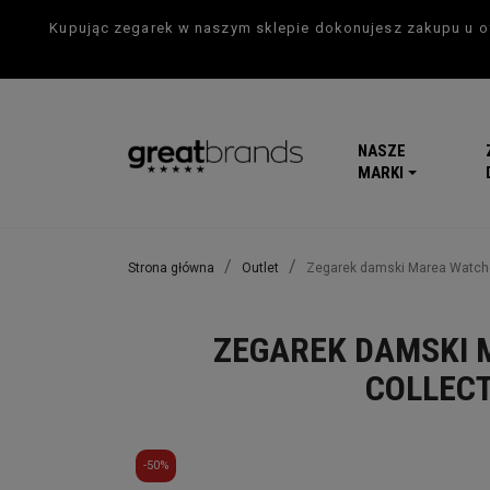
Kupując zegarek w naszym sklepie dokonujesz zakupu u of
NASZE
MARKI
Strona główna
Outlet
Zegarek damski Marea Watche
ZEGAREK DAMSKI 
COLLECT
-50%