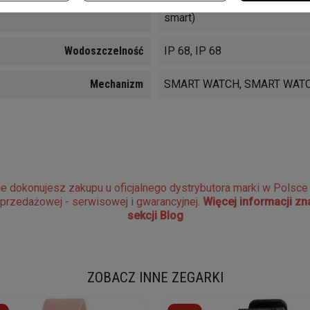
Funkcje
Łączność z telefonem (funkcje
smart)
Wodoszczelność
IP 68, IP 68
Mechanizm
SMART WATCH, SMART WAT
e dokonujesz zakupu u oficjalnego dystrybutora marki w Polsc
sprzedażowej - serwisowej i gwarancyjnej.
Więcej informacji z
sekcji Blog
ZOBACZ INNE ZEGARKI