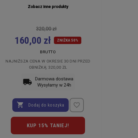
Zobacz inne produkty
search
320,00 zł
160,00 zł
ZNIŻKA 50%
BRUTTO
EA WATCHES
MAREA WATCHES
NAJNIŻSZA CENA W OKRESIE 30 DNI PRZED
OBNIŻKĄ:
320,00 ZŁ
GAREK MĘSKI MAREA
ZEGAREK MĘSKI MAREA
TCHES SMART WATCH
WATCHES SMART WATCH
Darmowa dostawa
8003/5
B60001/4
local_shipping
Wysyłamy w 24h
00 zł
529,00 zł
9,50 zł
264,50 zł

favorite_border
Dodaj do koszyka
KUP 15% TANIEJ!