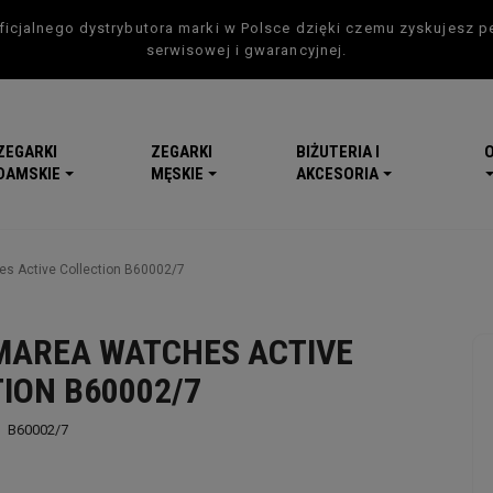
icjalnego dystrybutora marki w Polsce dzięki czemu zyskujesz p
serwisowej i gwarancyjnej.
ZEGARKI
ZEGARKI
BIŻUTERIA I
DAMSKIE
MĘSKIE
AKCESORIA
s Active Collection B60002/7
MAREA WATCHES ACTIVE
ION B60002/7
B60002/7
-5