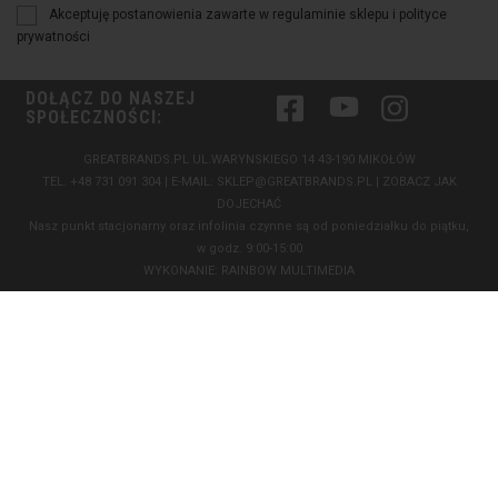
Akceptuję postanowienia zawarte w regulaminie sklepu i polityce
prywatności
DOŁĄCZ DO NASZEJ
Facebook
YouTube
Instagram
SPOŁECZNOŚCI:
GREATBRANDS.PL UL.WARYNSKIEGO 14 43-190 MIKOŁÓW
TEL.
+48 731 091 304
| E-MAIL:
SKLEP@GREATBRANDS.PL
|
ZOBACZ JAK
DOJECHAĆ
Nasz punkt stacjonarny oraz infolinia czynne są od poniedziałku do piątku,
w godz. 9:00-15:00
WYKONANIE:
RAINBOW MULTIMEDIA