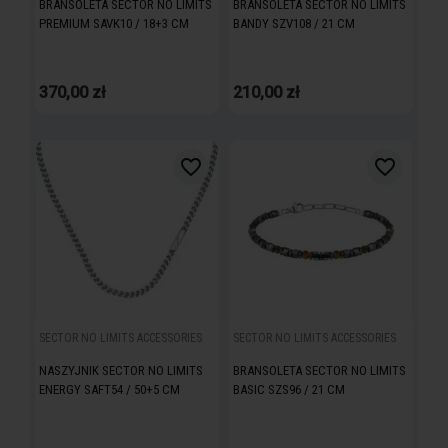
BRANSOLETA SECTOR NO LIMITS
BRANSOLETA SECTOR NO LIMITS
PREMIUM SAVK10 / 18+3 CM
BANDY SZV108 / 21 CM
370,00 zł
210,00 zł
favorite_border
favorite_border
SECTOR NO LIMITS ACCESSORIES
SECTOR NO LIMITS ACCESSORIES
NASZYJNIK SECTOR NO LIMITS
BRANSOLETA SECTOR NO LIMITS
ENERGY SAFT54 / 50+5 CM
BASIC SZS96 / 21 CM