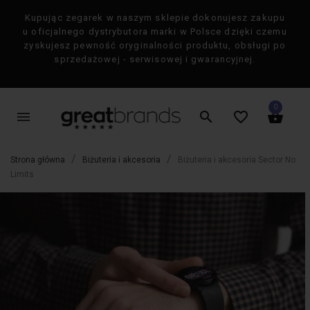
Kupując zegarek w naszym sklepie dokonujesz zakupu
×
u oficjalnego dystrybutora marki w Polsce dzięki czemu
zyskujesz pewność oryginalności produktu, obsługi po
sprzedażowej - serwisowej i gwarancyjnej.
0
menu
search
favorite_border
shopping_basket
Strona główna
Biżuteria i akcesoria
Biżuteria i akcesoria Sector No
Limits
favorite_border
favorite_border
-50%
-50%