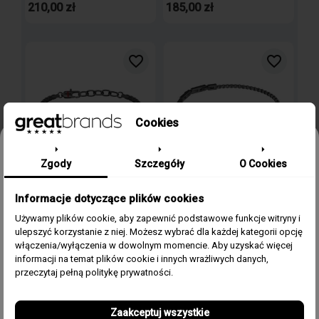
210,00 zł
185,00 zł
favorite_border
favorite_border
Cookies
Odbierz 15% rabatu na pierwsze
Zgody
Szczegóły
O Cookies
zamówienie w greatbrands!
SECTOR NO LIMITS ACCESSORIES
SECTOR NO LIMITS ACCESSORIES
Informacje dotyczące plików cookies
Zapisz się do bezpłatnego Newslettera i dowiaduj się pierwszy o
BRANSOLETA SECTOR NO LIMITS
BRANSOLETA SECTOR NO LIMITS
naszych promocjach i nowościach ze świata zegarków.
FILTRUJ
Używamy plików cookie, aby zapewnić podstawowe funkcje witryny i
TENNIS SANN48 / 21 CM
PREMIUM SAVK08 / 18+3 CM
ulepszyć korzystanie z niej. Możesz wybrać dla każdej kategorii opcję
Email
włączenia/wyłączenia w dowolnym momencie. Aby uzyskać więcej
informacji na temat plików cookie i innych wrażliwych danych,
235,00 zł
370,00 zł
Zgoda
Akceptuję regulamin i wyrażam zgodę na przetwarzanie
przeczytaj pełną politykę prywatności.
powyższych danych osobowych w celu otrzymywania
Newslettera.
Zaakceptuj wszystkie