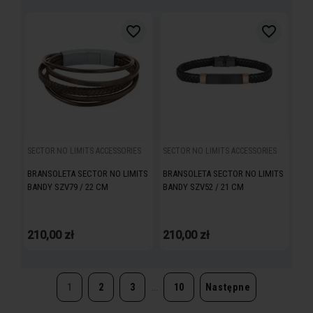
favorite_border
favorite_border
SECTOR NO LIMITS ACCESSORIES
SECTOR NO LIMITS ACCESSORIES
BRANSOLETA SECTOR NO LIMITS
BRANSOLETA SECTOR NO LIMITS
BANDY SZV79 / 22 CM
BANDY SZV52 / 21 CM
210,00 zł
210,00 zł
1
2
3
…
10
Następne