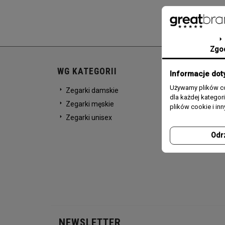
Zgo
WG KATEGORII
Informacje dot
Używamy plików co
Zegarki damskie
dla każdej katego
Zegarki męskie
plików cookie i in
Zegarki unisex
Odr
NEWSLETTER