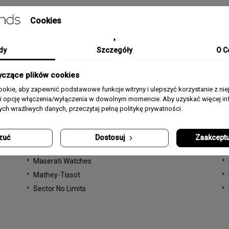
Cookies
dy
Szczegóły
O C
ZEGARKI WG MARKI
I
yczące plików cookies
okie, aby zapewnić podstawowe funkcje witryny i ulepszyć korzystanie z nie
Carl von Zeyten
MAR
rii opcję włączenia/wyłączenia w dowolnym momencie. Aby uzyskać więcej inf
DOXA
nych wrażliwych danych, przeczytaj pełną politykę prywatności.
ZE
DOXA Sub
FO
Head Watches
zuć
Dostosuj
Zaakceptu
Marea Watches
549,
Maserati Watches
27
Mathey-Tissot
Sector No Limits