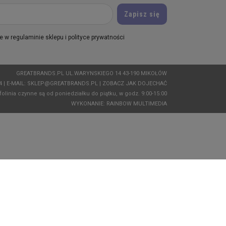
 w regulaminie sklepu i polityce prywatności
GREATBRANDS.PL UL.WARYNSKIEGO 14 43-190 MIKOŁÓW
04
| E-MAIL:
SKLEP@GREATBRANDS.PL
|
ZOBACZ JAK DOJECHAĆ
folinia czynne są od poniedziałku do piątku, w godz. 9:00-15:00
WYKONANIE:
RAINBOW MULTIMEDIA