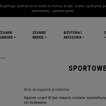
icjalnego dystrybutora marki w Polsce dzięki czemu zyskujesz p
serwisowej i gwarancyjnej.
ZEGARKI
ZEGARKI
BIŻUTERIA I
DAMSKIE
MĘSKIE
AKCESORIA
towe
SPORTOW
Brak dostępnych produktów.
Bądźcie czujni! W tym miejscu zostanie wyświetlon
-5
ich dodawania.