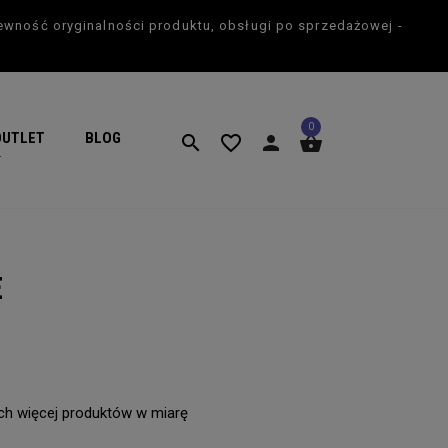
ewność oryginalności produktu, obsługi po sprzedażowej -
×
0
OUTLET
BLOG
search
favorite_border
person
shopping_basket
search
E
ych więcej produktów w miarę
favorite_border
favorite_border
0%
-50%