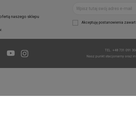
 ofertą naszego sklepu
Akceptuję postanowienia zawarte
w.
TEL.
+48 731 091 3
Facebook
YouTube
Instagram
Nasz punkt stacjonarny oraz in