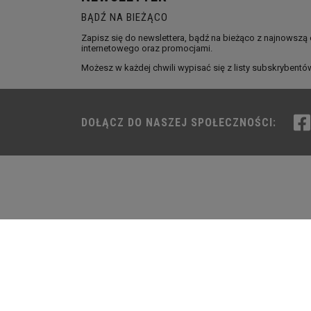
BĄDŹ NA BIEŻĄCO
Zapisz się do newslettera, bądź na bieżąco z najnowszą
internetowego oraz promocjami.
Możesz w każdej chwili wypisać się z listy subskrybentó
DOŁĄCZ DO NASZEJ SPOŁECZNOŚCI: