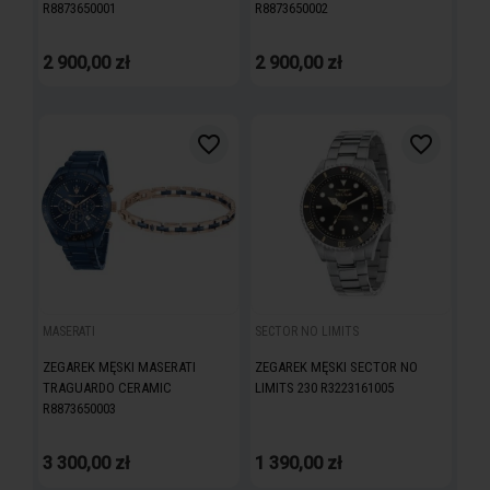
R8873650001
R8873650002
2 900,00 zł
2 900,00 zł
favorite_border
favorite_border
MASERATI
SECTOR NO LIMITS
ZEGAREK MĘSKI MASERATI
ZEGAREK MĘSKI SECTOR NO
TRAGUARDO CERAMIC
LIMITS 230 R3223161005
R8873650003
3 300,00 zł
1 390,00 zł