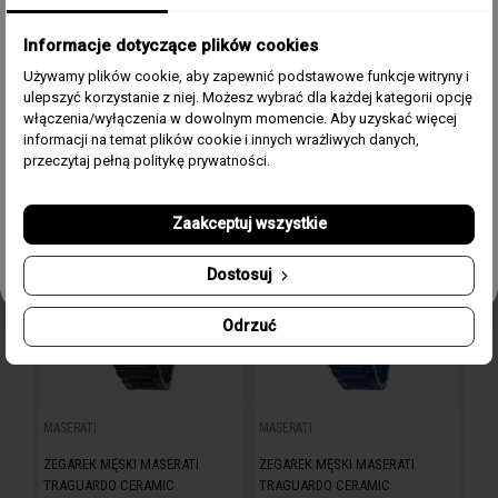
zamówienie w greatbrands!
SECTOR NO LIMITS
MASERATI
Informacje dotyczące plików cookies
Zapisz się do bezpłatnego Newslettera i dowiaduj się pierwszy o
ZEGAREK MĘSKI SECTOR NO
ZEGAREK MĘSKI MASERATI
naszych promocjach i nowościach ze świata zegarków.
FILTRUJ
Używamy plików cookie, aby zapewnić podstawowe funkcje witryny i
LIMITS 230 R3223161012
TRAGUARDO CERAMIC
ulepszyć korzystanie z niej. Możesz wybrać dla każdej kategorii opcję
R8823150002
Email
włączenia/wyłączenia w dowolnym momencie. Aby uzyskać więcej
informacji na temat plików cookie i innych wrażliwych danych,
1 550,00 zł
3 100,00 zł
Zgoda
Akceptuję regulamin i wyrażam zgodę na przetwarzanie
przeczytaj pełną politykę prywatności.
powyższych danych osobowych w celu otrzymywania
Newslettera.
Zaakceptuj wszystkie
favorite_border
favorite_border
Odbierz swój kupon!
Dostosuj
Odrzuć
MASERATI
MASERATI
ZEGAREK MĘSKI MASERATI
ZEGAREK MĘSKI MASERATI
TRAGUARDO CERAMIC
TRAGUARDO CERAMIC