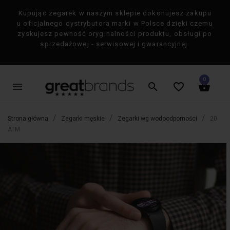
Kupując zegarek w naszym sklepie dokonujesz zakupu
×
u oficjalnego dystrybutora marki w Polsce dzięki czemu
zyskujesz pewność oryginalności produktu, obsługi po
sprzedażowej - serwisowej i gwarancyjnej.
0
menu
search
favorite_border
shopping_basket
Strona główna
Zegarki męskie
Zegarki wg wodoodporności
20
ATM
favorite_border
favorite_border
-50%
-50%