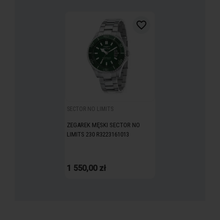
favorite_border
SECTOR NO LIMITS
ZEGAREK MĘSKI SECTOR NO
LIMITS 230 R3223161013
1 550,00 zł