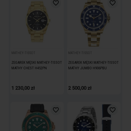
favorite_border
favorite_border
MATHEY-TISSOT
MATHEY-TISSOT
ZEGAREK MĘSKI MATHEY-TISSOT
ZEGAREK MĘSKI MATHEY-TISSOT
MATHY CHEST H452PN
MATHY JUMBO H906PBU
1 230,00 zł
2 500,00 zł
favorite_border
favorite_border