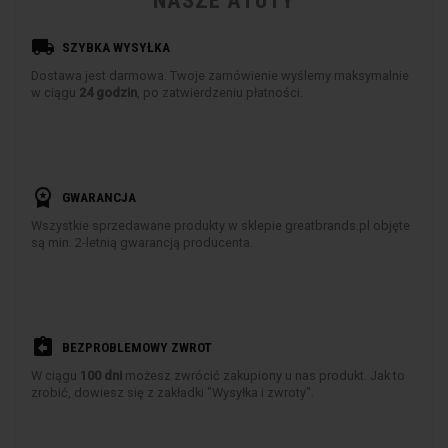
NASZE ATUTY
local_shipping
SZYBKA WYSYŁKA
Dostawa jest darmowa. Twoje zamówienie wyślemy maksymalnie
w ciągu
24 godzin
, po zatwierdzeniu płatności.
workspace_premium
GWARANCJA
Wszystkie sprzedawane produkty w sklepie greatbrands.pl objęte
są min. 2-letnią gwarancją producenta.
assignment_return
BEZPROBLEMOWY ZWROT
W ciągu
100 dni
możesz zwrócić zakupiony u nas produkt. Jak to
zrobić, dowiesz się z zakładki "Wysyłka i zwroty".