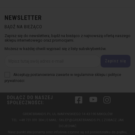
NEWSLETTER
BĄDŹ NA BIEŻĄCO
Zapisz się do newslettera, bądź na bieżąco z najnowszą ofertą naszego
sklepu internetowego oraz promocjami.
Możesz w każdej chwili wypisać się z listy subskrybentów.
Akceptuję postanowienia zawarte w regulaminie sklepu i polityce
prywatności
DOŁĄCZ DO NASZEJ
Facebook
YouTube
Instagram
SPOŁECZNOŚCI:
GREATBRANDS.PL UL.WARYNSKIEGO 14 43-190 MIKOŁÓW
TEL.
+48 731 091 304
| E-MAIL:
SKLEP@GREATBRANDS.PL
|
ZOBACZ JAK
DOJECHAĆ
Nasz punkt stacjonarny oraz infolinia czynne są od poniedziałku do piątku,