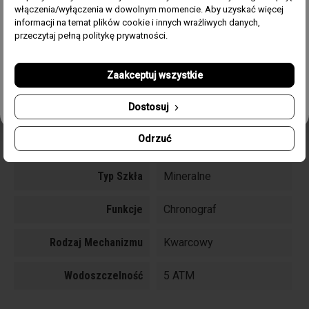
Płeć
Męski
włączenia/wyłączenia w dowolnym momencie. Aby uzyskać więcej
informacji na temat plików cookie i innych wrażliwych danych,
Zgoda
Akceptuję regulamin i wyrażam zgodę na przetwarzanie
przeczytaj pełną politykę prywatności.
Kolor
Srebrny
powyższych danych osobowych w celu otrzymywania
Newslettera.
Zaakceptuj wszystkie
Materiał
Stal
Odbierz swój kupon!
Dostosuj
Pasek/Bransoleta
Bransoleta stalowa
Odrzuć
Rozmiar Koperty
41 mm
Typ Szkła
Mineralne
Funkcje
Chronograf
Rodzaj Mechanizmu
Kwarcowy
Wodoszczelność
5 ATM