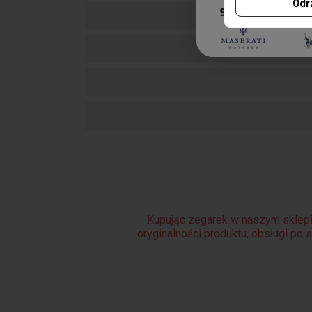
Odr
Kupując zegarek w naszym sklepi
oryginalności produktu, obsługi po 