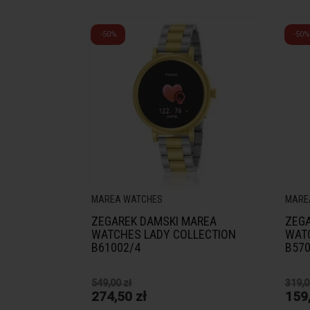
-50%
-50%
MAREA WATCHES
MARE
ZEGAREK DAMSKI MAREA
ZEGA
WATCHES LADY COLLECTION
WAT
B61002/4
B570
549,00 zł
319,0
274,50 zł
159,