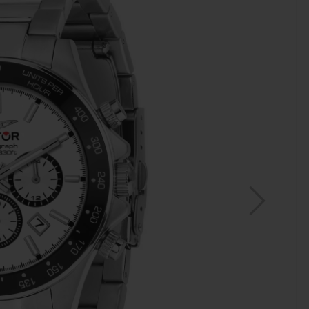
MAR
ZE
WA
CO
320,
16