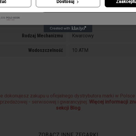
zuć
Dostosuj
Zaakceptu
Odbierz swój kupon
Typ Szkła
Mineralne
Funkcje
Chronograf
Rodzaj Mechanizmu
Kwarcowy
Wodoszczelność
10 ATM
e dokonujesz zakupu u oficjalnego dystrybutora marki w Polsc
sprzedażowej - serwisowej i gwarancyjnej.
Więcej informacji z
sekcji Blog
ZOBACZ INNE ZEGARKI