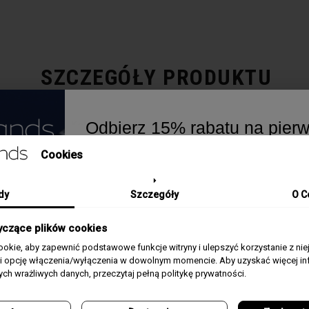
SZCZEGÓŁY PRODUKTU
Odbierz 15% rabatu na pier
Kolekcja / Linia
230
zamówienie w greatbrands!
Cookies
Płeć
Męski
Zapisz się do bezpłatnego Newslettera i dowi
naszych promocjach i nowościach ze świata 
Kolor
Srebrny
dy
Szczegóły
O C
Email
Materiał
Stal
yczące plików cookies
okie, aby zapewnić podstawowe funkcje witryny i ulepszyć korzystanie z nie
Zgoda
Pasek/Bransoleta
Bransoleta stalowa
Akceptuję regulamin i wyrażam zgodę na prze
rii opcję włączenia/wyłączenia w dowolnym momencie. Aby uzyskać więcej inf
powyższych danych osobowych w celu otrzy
nych wrażliwych danych, przeczytaj pełną politykę prywatności.
Newslettera.
Rozmiar Koperty
43 mm