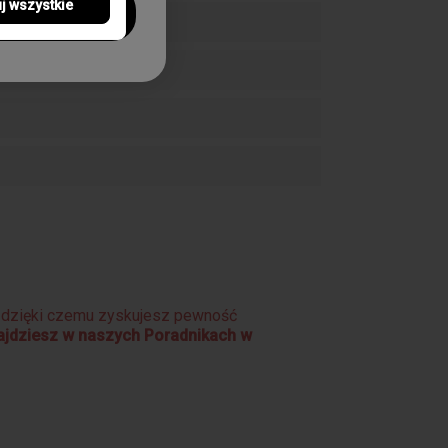
j wszystkie
!
e dzięki czemu zyskujesz pewność
najdziesz w naszych Poradnikach w