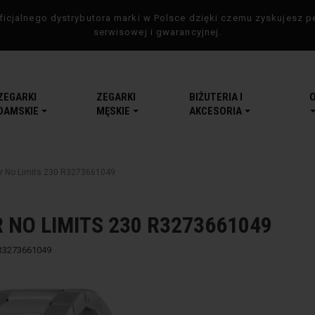
icjalnego dystrybutora marki w Polsce dzięki czemu zyskujesz p
serwisowej i gwarancyjnej.
ZEGARKI
ZEGARKI
BIŻUTERIA I
DAMSKIE
MĘSKIE
AKCESORIA
r No Limits 230 R3273661049
 NO LIMITS 230 R3273661049
R3273661049
-5