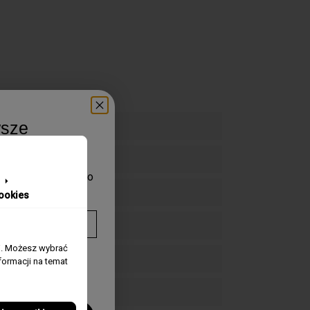
wsze
aduj się pierwszy o
zegarków.
ookies
j. Możesz wybrać
twarzanie
ormacji na temat
mywania