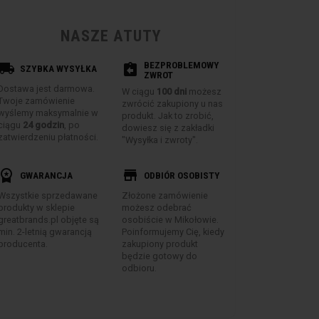
NASZE ATUTY
BEZPROBLEMOWY
ocal_shipping
assignment_return
SZYBKA WYSYŁKA
ZWROT
Dostawa jest darmowa.
W ciągu
100 dni
możesz
Twoje zamówienie
zwrócić zakupiony u nas
wyślemy maksymalnie w
produkt. Jak to zrobić,
ciągu
24 godzin
, po
dowiesz się z zakładki
zatwierdzeniu płatności.
"Wysyłka i zwroty".
rkspace_premium
store
GWARANCJA
ODBIÓR OSOBISTY
Wszystkie sprzedawane
Złożone zamówienie
produkty w sklepie
możesz odebrać
greatbrands.pl objęte są
osobiście w Mikołowie.
min. 2-letnią gwarancją
Poinformujemy Cię, kiedy
producenta.
zakupiony produkt
będzie gotowy do
odbioru.