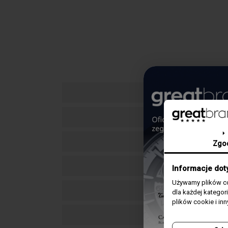
Zgo
Informacje dot
Używamy plików co
dla każdej katego
plików cookie i in