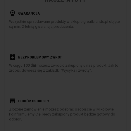
workspace_premium
GWARANCJA
Wszystkie sprzedawane produkty w sklepie greatbrands.pl objęte
są min. 2-letnią gwarancją producenta.
assignment_return
BEZPROBLEMOWY ZWROT
W ciągu
100 dni
możesz zwrócić zakupiony u nas produkt. Jak to
zrobić, dowiesz się z zakładki "Wysyłka i zwroty".
store
ODBIÓR OSOBISTY
Złożone zamówienie możesz odebrać osobiście w Mikołowie.
Poinformujemy Cię, kiedy zakupiony produkt będzie gotowy do
odbioru.