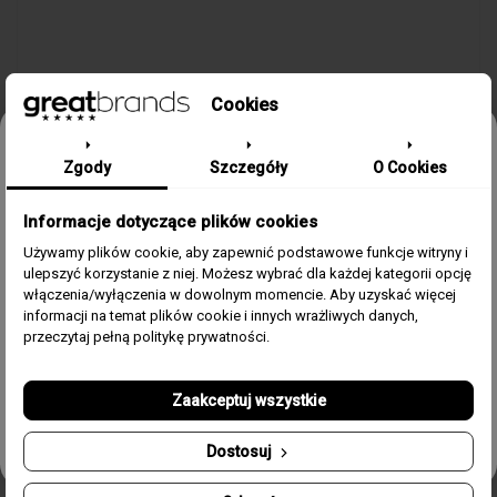
Cookies
Odbierz 15% rabatu na pierwsze
Zgody
Szczegóły
O Cookies
zamówienie w greatbrands!
SZCZEGÓŁY PRODUKTU
Informacje dotyczące plików cookies
Zapisz się do bezpłatnego Newslettera i dowiaduj się pierwszy o
naszych promocjach i nowościach ze świata zegarków.
Używamy plików cookie, aby zapewnić podstawowe funkcje witryny i
ulepszyć korzystanie z niej. Możesz wybrać dla każdej kategorii opcję
Email
Kolekcja / Linia
Energy
włączenia/wyłączenia w dowolnym momencie. Aby uzyskać więcej
informacji na temat plików cookie i innych wrażliwych danych,
Zgoda
Akceptuję regulamin i wyrażam zgodę na przetwarzanie
przeczytaj pełną politykę prywatności.
Płeć
Męski
powyższych danych osobowych w celu otrzymywania
Newslettera.
Rozmiar
22 cm
Zaakceptuj wszystkie
Odbierz swój kupon!
Materiał
Stal, Emalia, PVD złoto
Dostosuj