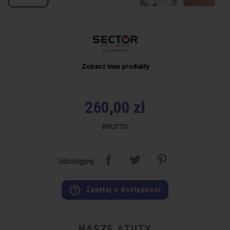
Zobacz inne produkty
260,00 zł
BRUTTO
Udostępnij
help_outline
Zapytaj o dostępność
NASZE ATUTY