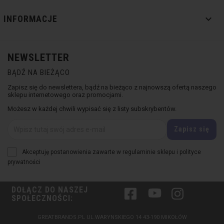

INFORMACJE
NEWSLETTER
BĄDŹ NA BIEŻĄCO
Zapisz się do newslettera, bądź na bieżąco z najnowszą ofertą naszego
sklepu internetowego oraz promocjami.
Możesz w każdej chwili wypisać się z listy subskrybentów.
Akceptuję postanowienia zawarte w regulaminie sklepu i polityce
prywatności
DOŁĄCZ DO NASZEJ
Facebook
YouTube
Instagram
SPOŁECZNOŚCI:
GREATBRANDS.PL UL.WARYNSKIEGO 14 43-190 MIKOŁÓW