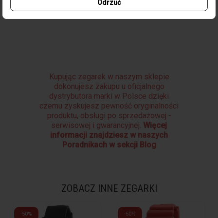
Odrzuć
Zapięcie
Karabińczyk
Kupując zegarek w naszym sklepie
dokonujesz zakupu u oficjalnego
dystrybutora marki w Polsce dzięki
czemu zyskujesz pewność oryginalności
produktu, obsługi po sprzedażowej -
serwisowej i gwarancyjnej.
Więcej
informacji znajdziesz w naszych
Poradnikach w sekcji Blog
ZOBACZ INNE ZEGARKI
-50%
-50%