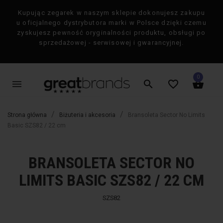
Kupując zegarek w naszym sklepie dokonujesz zakupu
×
u oficjalnego dystrybutora marki w Polsce dzięki czemu
zyskujesz pewność oryginalności produktu, obsługi po
sprzedażowej - serwisowej i gwarancyjnej.
0
menu
search
favorite_border
shopping_basket
Strona główna
Biżuteria i akcesoria
Bransoleta Sector No Limits
Basic SZS82 / 22 cm
BRANSOLETA SECTOR NO
favorite_border
favorite_border
-50%
-50%
LIMITS BASIC SZS82 / 22 CM
SZS82