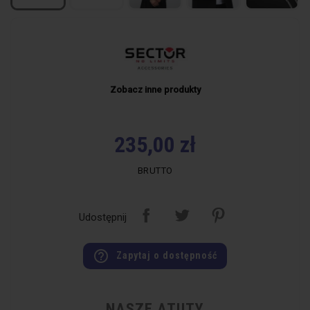
Zobacz inne produkty
235,00 zł
BRUTTO
Udostępnij
help_outline
Zapytaj o dostępność
NASZE ATUTY