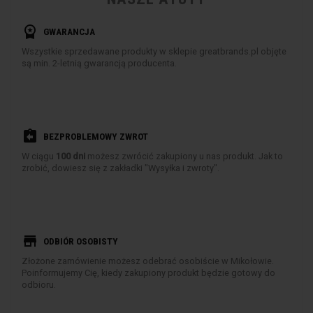
workspace_premium
GWARANCJA
Wszystkie sprzedawane produkty w sklepie greatbrands.pl objęte
są min. 2-letnią gwarancją producenta.
assignment_return
BEZPROBLEMOWY ZWROT
W ciągu
100 dni
możesz zwrócić zakupiony u nas produkt. Jak to
zrobić, dowiesz się z zakładki "Wysyłka i zwroty".
store
ODBIÓR OSOBISTY
Złożone zamówienie możesz odebrać osobiście w Mikołowie.
Poinformujemy Cię, kiedy zakupiony produkt będzie gotowy do
odbioru.