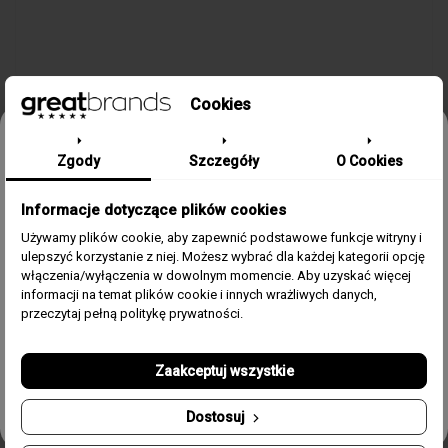
Cookies
Odbierz 15% rabatu na pierwsze
Zgody
Szczegóły
O Cookies
zamówienie w greatbrands!
SZCZEGÓŁY PRODUKTU
Informacje dotyczące plików cookies
Zapisz się do bezpłatnego Newslettera i dowiaduj się pierwszy o
naszych promocjach i nowościach ze świata zegarków.
Używamy plików cookie, aby zapewnić podstawowe funkcje witryny i
ulepszyć korzystanie z niej. Możesz wybrać dla każdej kategorii opcję
Email
Kolekcja / Linia
Basic
włączenia/wyłączenia w dowolnym momencie. Aby uzyskać więcej
informacji na temat plików cookie i innych wrażliwych danych,
Płeć
Męski
Zgoda
Akceptuję regulamin i wyrażam zgodę na przetwarzanie
przeczytaj pełną politykę prywatności.
powyższych danych osobowych w celu otrzymywania
Newslettera.
Rozmiar
22 cm
Zaakceptuj wszystkie
Odbierz swój kupon!
Materiał
Stal, Emalia, IP różowe
Dostosuj
złoto