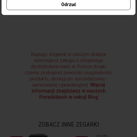
Odrzuć
Zapięcie
Klamra jubilerska
Kupując zegarek w naszym sklepie
dokonujesz zakupu u oficjalnego
dystrybutora marki w Polsce dzięki
czemu zyskujesz pewność oryginalności
produktu, obsługi po sprzedażowej -
serwisowej i gwarancyjnej.
Więcej
informacji znajdziesz w naszych
Poradnikach w sekcji Blog
ZOBACZ INNE ZEGARKI