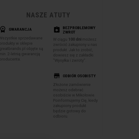
NASZE ATUTY
BEZPROBLEMOWY
rkspace_premium
assignment_return
GWARANCJA
ZWROT
Wszystkie sprzedawane
W ciągu
100 dni
możesz
produkty w sklepie
zwrócić zakupiony u nas
greatbrands.pl objęte są
produkt. Jak to zrobić,
min. 2-letnią gwarancją
dowiesz się z zakładki
producenta.
"Wysyłka i zwroty".
store
ODBIÓR OSOBISTY
Złożone zamówienie
możesz odebrać
osobiście w Mikołowie.
Poinformujemy Cię, kiedy
zakupiony produkt
będzie gotowy do
odbioru.