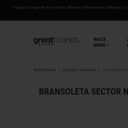
Kupując zegarek w naszym sklepie dokonujesz zakupu u of
NASZE
MARKI
Strona główna
Biżuteria i akcesoria
Bransoleta Sec
BRANSOLETA SECTOR NO