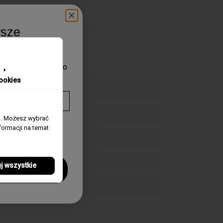
wsze
aduj się pierwszy o
zegarków.
ookies
j. Możesz wybrać
twarzanie
ormacji na temat
mywania
j wszystkie
!