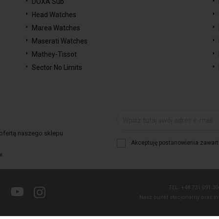
DOXA Sub
Head Watches
Marea Watches
Maserati Watches
Mathey-Tissot
Sector No Limits
 ofertą naszego sklepu
Akceptuję postanowienia zawarte
w.
TEL.
+48 731 091 3
Facebook
YouTube
Instagram
Nasz punkt stacjonarny oraz in