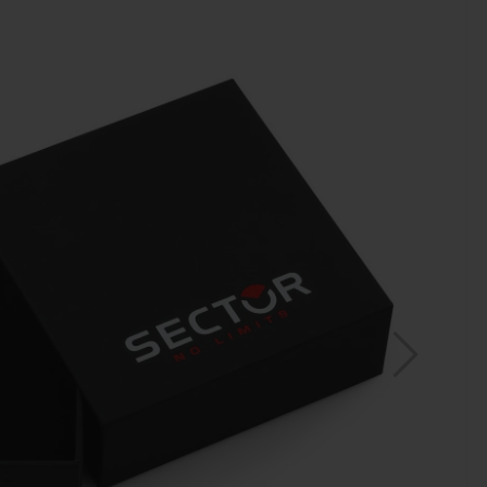
MAR
ZE
WA
B5
480,
24