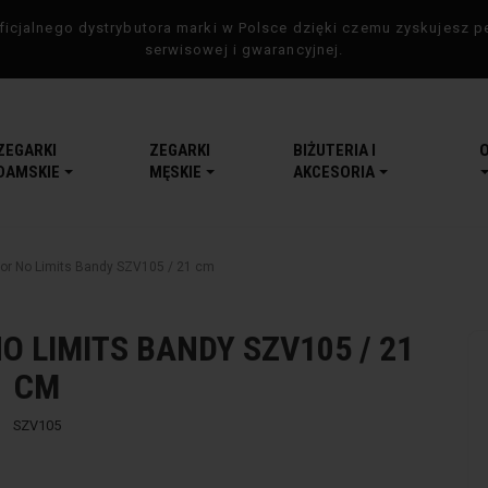
icjalnego dystrybutora marki w Polsce dzięki czemu zyskujesz p
serwisowej i gwarancyjnej.
ZEGARKI
ZEGARKI
BIŻUTERIA I
DAMSKIE
MĘSKIE
AKCESORIA
tor No Limits Bandy SZV105 / 21 cm
 LIMITS BANDY SZV105 / 21
CM
SZV105
-5