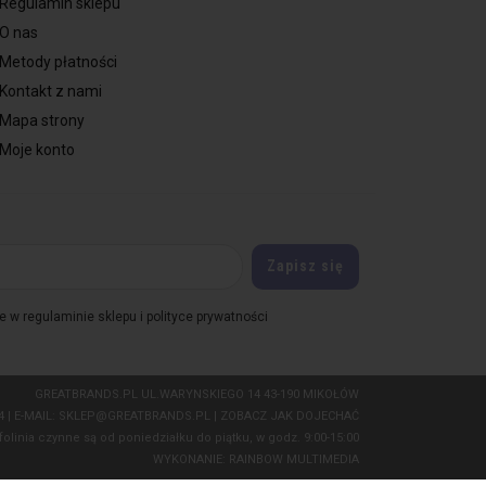
Regulamin sklepu
O nas
Metody płatności
Kontakt z nami
Mapa strony
Moje konto
 w regulaminie sklepu i polityce prywatności
GREATBRANDS.PL UL.WARYNSKIEGO 14 43-190 MIKOŁÓW
04
| E-MAIL:
SKLEP@GREATBRANDS.PL
|
ZOBACZ JAK DOJECHAĆ
folinia czynne są od poniedziałku do piątku, w godz. 9:00-15:00
WYKONANIE:
RAINBOW MULTIMEDIA