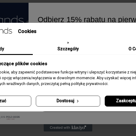
Odbierz 15% rabatu na pier
zamówienie w greatbrands!
SZCZEGÓŁY PRODUKTU
Cookies
Zapisz się do bezpłatnego Newslettera i dowi
naszych promocjach i nowościach ze świata 
dy
Szczegóły
O C
Kolekcja / Linia
Bandy
Email
yczące plików cookies
Płeć
Męski
okie, aby zapewnić podstawowe funkcje witryny i ulepszyć korzystanie z nie
Zgoda
Akceptuję regulamin i wyrażam zgodę na prze
rii opcję włączenia/wyłączenia w dowolnym momencie. Aby uzyskać więcej inf
powyższych danych osobowych w celu otrzy
Rozmiar
21 cm
nych wrażliwych danych, przeczytaj pełną politykę prywatności.
Newslettera.
Materiał
Stal, Emalia
zuć
Dostosuj
Zaakceptu
Odbierz swój kupon
Zapięcie
Zapięcie magnetyczne