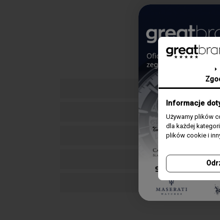
Zgo
Informacje dot
Używamy plików co
dla każdej katego
plików cookie i in
Odr