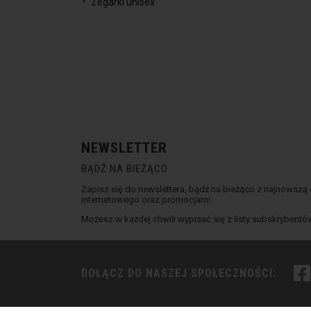
Zegarki unisex
NEWSLETTER
BĄDŹ NA BIEŻĄCO
Zapisz się do newslettera, bądź na bieżąco z najnowszą
internetowego oraz promocjami.
Możesz w każdej chwili wypisać się z listy subskrybentó
DOŁĄCZ DO NASZEJ SPOŁECZNOŚCI: