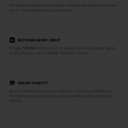
Wszystkie sprzedawane produkty w sklepie greatbrands.pl objęte
są min. 2-letnią gwarancją producenta.
assignment_return
BEZPROBLEMOWY ZWROT
W ciągu
100 dni
możesz zwrócić zakupiony u nas produkt. Jak to
zrobić, dowiesz się z zakładki "Wysyłka i zwroty".
store
ODBIÓR OSOBISTY
Złożone zamówienie możesz odebrać osobiście w Mikołowie.
Poinformujemy Cię, kiedy zakupiony produkt będzie gotowy do
odbioru.