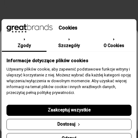
Cookies
SZCZEGÓŁY PRODUKTU
Odbierz 15% rabatu na pierwsze
Zgody
Szczegóły
O Cookies
zamówienie w greatbrands!
Informacje dotyczące plików cookies
Zapisz się do bezpłatnego Newslettera i dowiaduj się pierwszy o
Kolekcja/Linia
CRYSTALS
naszych promocjach i nowościach ze świata zegarków.
Używamy plików cookie, aby zapewnić podstawowe funkcje witryny i
ulepszyć korzystanie z niej. Możesz wybrać dla każdej kategorii opcję
Email
Płeć
Damski
włączenia/wyłączenia w dowolnym momencie. Aby uzyskać więcej
informacji na temat plików cookie i innych wrażliwych danych,
Zgoda
Akceptuję regulamin i wyrażam zgodę na przetwarzanie
przeczytaj pełną politykę prywatności.
Kolor
stalowy
powyższych danych osobowych w celu otrzymywania
Newslettera.
Rozmiar
16 + 2 cm
Zaakceptuj wszystkie
Odbierz swój kupon!
Materiał
Stal, kryształy
Dostosuj