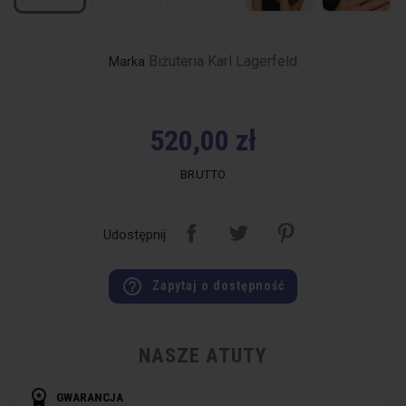
Biżuteria Karl Lagerfeld
Marka
520,00 zł
BRUTTO
Udostępnij
help_outline
Zapytaj o dostępność
NASZE ATUTY
workspace_premium
GWARANCJA