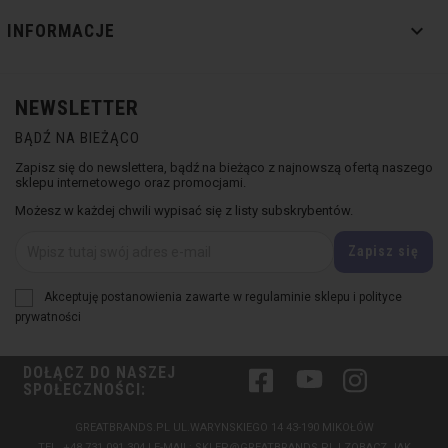

INFORMACJE
NEWSLETTER
BĄDŹ NA BIEŻĄCO
Zapisz się do newslettera, bądź na bieżąco z najnowszą ofertą naszego
sklepu internetowego oraz promocjami.
Możesz w każdej chwili wypisać się z listy subskrybentów.
Akceptuję postanowienia zawarte w regulaminie sklepu i polityce
prywatności
DOŁĄCZ DO NASZEJ
Facebook
YouTube
Instagram
SPOŁECZNOŚCI:
GREATBRANDS.PL UL.WARYNSKIEGO 14 43-190 MIKOŁÓW
TEL.
+48 731 091 304
| E-MAIL:
SKLEP@GREATBRANDS.PL
|
ZOBACZ JAK