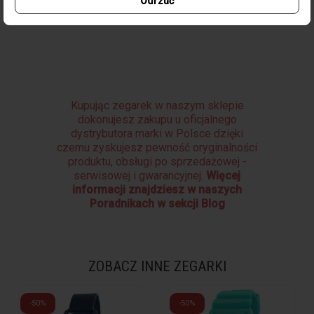
Typ Zapięcia
Klamra
Odrzuć
Kupując zegarek w naszym sklepie
dokonujesz zakupu u oficjalnego
dystrybutora marki w Polsce dzięki
czemu zyskujesz pewność oryginalności
produktu, obsługi po sprzedażowej -
serwisowej i gwarancyjnej.
Więcej
informacji znajdziesz w naszych
Poradnikach w sekcji Blog
ZOBACZ INNE ZEGARKI
-50%
-50%