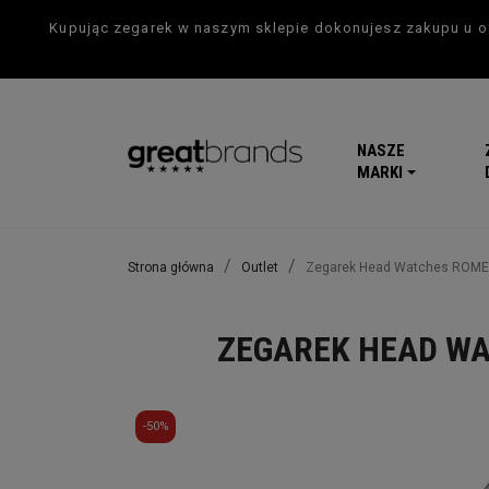
Kupując zegarek w naszym sklepie dokonujesz zakupu u of
NASZE
MARKI
Strona główna
Outlet
Zegarek Head Watches ROME
ZEGAREK HEAD WA
-50%