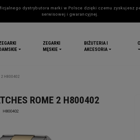
icjalnego dystrybutora marki w Polsce dzięki czemu zyskujesz p
serwisowej i gwarancyjnej.
ZEGARKI
ZEGARKI
BIŻUTERIA I
DAMSKIE
MĘSKIE
AKCESORIA
 2 H800402
TCHES ROME 2 H800402
H800402
-5