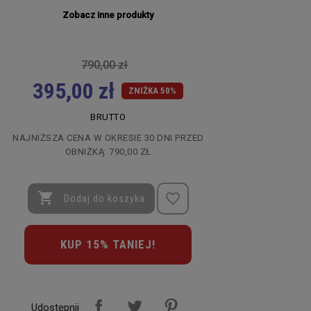
Zobacz inne produkty
search
790,00 zł
395,00 zł
ZNIŻKA 50%
BRUTTO
EA WATCHES
MAREA WATCHES
NAJNIŻSZA CENA W OKRESIE 30 DNI PRZED
OBNIŻKĄ:
790,00 ZŁ
GAREK DAMSKI MAREA
ZEGAREK DAMSKI MAREA
TCHES ACTIVE
WATCHES LADY COLLECTION
LLECTION B60002/5
B58001/3

favorite_border
Dodaj do koszyka
00 zł
549,00 zł
0,00 zł
274,50 zł
KUP 15% TANIEJ!
Udostępnij