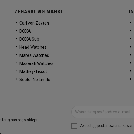
ZEGARKI WG MARKI
I
Carl von Zeyten
DOXA
DOXA Sub
Head Watches
Marea Watches
Maserati Watches
Mathey-Tissot
Sector No Limits
 ofertą naszego sklepu
Akceptuję postanowienia zawarte
w.