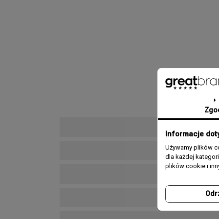
Zgo
Informacje dot
Używamy plików co
dla każdej katego
plików cookie i in
Odr