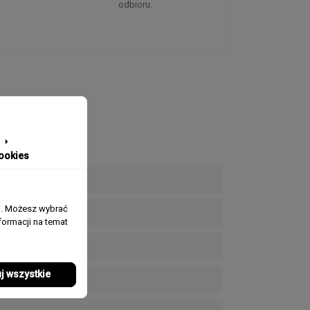
odbioru.
ookies
j. Możesz wybrać
ormacji na temat
j wszystkie