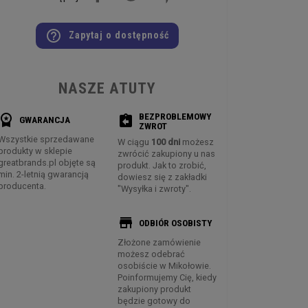
help_outline
Zapytaj o dostępność
NASZE ATUTY
BEZPROBLEMOWY
rkspace_premium
assignment_return
GWARANCJA
ZWROT
Wszystkie sprzedawane
W ciągu
100 dni
możesz
produkty w sklepie
zwrócić zakupiony u nas
greatbrands.pl objęte są
produkt. Jak to zrobić,
min. 2-letnią gwarancją
dowiesz się z zakładki
producenta.
"Wysyłka i zwroty".
store
ODBIÓR OSOBISTY
Złożone zamówienie
możesz odebrać
osobiście w Mikołowie.
Poinformujemy Cię, kiedy
zakupiony produkt
będzie gotowy do