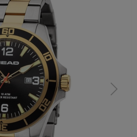
MAR
ZE
WA
CO
320,
16