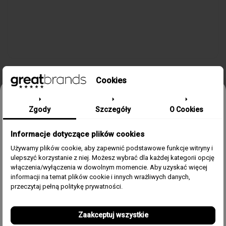
Cookies
Odbierz 15% rabatu na pierwsze
Zgody
Szczegóły
O Cookies
SZCZEGÓŁY PRODUKTU
zamówienie w greatbrands!
Informacje dotyczące plików cookies
Zapisz się do bezpłatnego Newslettera i dowiaduj się pierwszy o
naszych promocjach i nowościach ze świata zegarków.
Używamy plików cookie, aby zapewnić podstawowe funkcje witryny i
Kolekcja/Linia
MAREA MAN STEEL
ulepszyć korzystanie z niej. Możesz wybrać dla każdej kategorii opcję
Email
włączenia/wyłączenia w dowolnym momencie. Aby uzyskać więcej
Zegarek Dla
Męski
informacji na temat plików cookie i innych wrażliwych danych,
Zgoda
Akceptuję regulamin i wyrażam zgodę na przetwarzanie
przeczytaj pełną politykę prywatności.
powyższych danych osobowych w celu otrzymywania
Materiał Koperty
Stal szlachetna 316L
Newslettera.
Zaakceptuj wszystkie
Pasek/Bransoleta
Stal szlachetna 316L
Odbierz swój kupon!