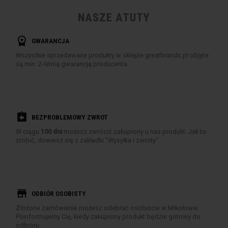
NASZE ATUTY
workspace_premium
GWARANCJA
Wszystkie sprzedawane produkty w sklepie greatbrands.pl objęte
są min. 2-letnią gwarancją producenta.
assignment_return
BEZPROBLEMOWY ZWROT
W ciągu
100 dni
możesz zwrócić zakupiony u nas produkt. Jak to
zrobić, dowiesz się z zakładki "Wysyłka i zwroty".
store
ODBIÓR OSOBISTY
Złożone zamówienie możesz odebrać osobiście w Mikołowie.
Poinformujemy Cię, kiedy zakupiony produkt będzie gotowy do
odbioru.