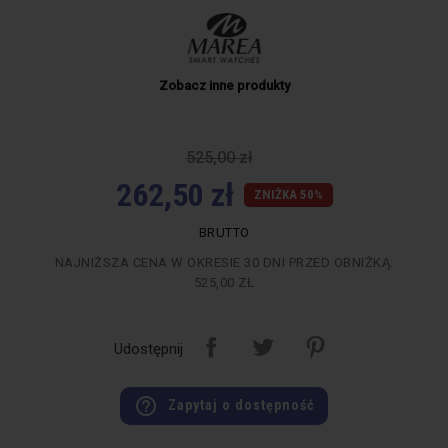
Zobacz inne produkty
525,00 zł
262,50 zł
ZNIŻKA 50%
BRUTTO
NAJNIŻSZA CENA W OKRESIE 30 DNI PRZED OBNIŻKĄ:
525,00 ZŁ
Udostępnij
help_outline
Zapytaj o dostępność