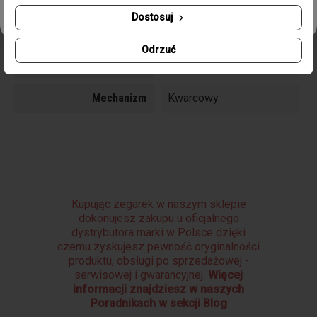
Dostosuj
Typ Szkła
Mineralne
Odrzuć
Wielkość Koperty
43 mm
Mechanizm
Kwarcowy
Kupując zegarek w naszym sklepie
dokonujesz zakupu u oficjalnego
dystrybutora marki w Polsce dzięki
czemu zyskujesz pewność oryginalności
produktu, obsługi po sprzedażowej -
serwisowej i gwarancyjnej.
Więcej
informacji znajdziesz w naszych
Poradnikach w sekcji Blog