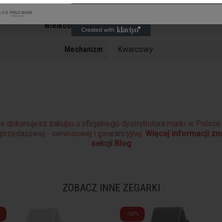
Typ Szkła
Mineralne
Wielkość Koperty
30 mm
Mechanizm
Kwarcowy
e dokonujesz zakupu u oficjalnego dystrybutora marki w Polsc
sprzedażowej - serwisowej i gwarancyjnej.
Więcej informacji z
sekcji Blog
ZOBACZ INNE ZEGARKI
-50%