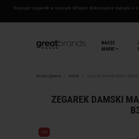
Kupując zegarek w naszym sklepie dokonujesz zakupu u of
NASZE
MARKI
Strona główna
Outlet
Zegarek damski Marea Watch
ZEGAREK DAMSKI MA
B
-50%