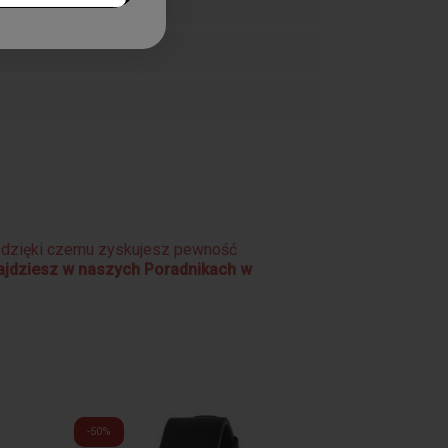
e dzięki czemu zyskujesz pewność
najdziesz w naszych Poradnikach w
-50%