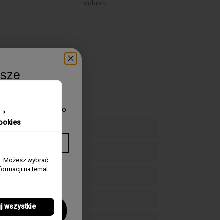
odbioru.
wsze
aduj się pierwszy o
zegarków.
ookies
j. Możesz wybrać
twarzanie
ormacji na temat
mywania
j wszystkie
!