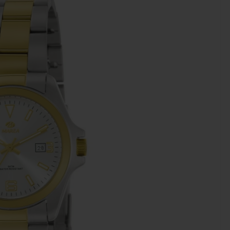
MAR
ZE
WA
B5
219,
10