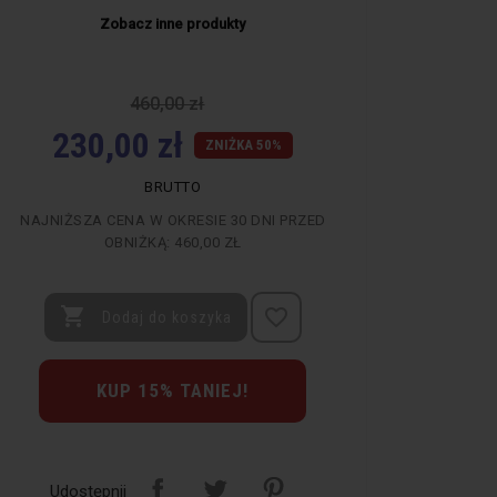
Zobacz inne produkty
search
460,00 zł
230,00 zł
ZNIŻKA 50%
BRUTTO
EA WATCHES
MAREA WATCHES
NAJNIŻSZA CENA W OKRESIE 30 DNI PRZED
OBNIŻKĄ:
460,00 ZŁ
GAREK UNISEX MAREA
ZEGAREK MĘSKI MAREA
TCHES SMART WATCH
WATCHES GENTLEMAN
8005/4
COLLECTION B58003/4

favorite_border
Dodaj do koszyka
00 zł
499,00 zł
9,50 zł
249,50 zł
KUP 15% TANIEJ!
Udostępnij