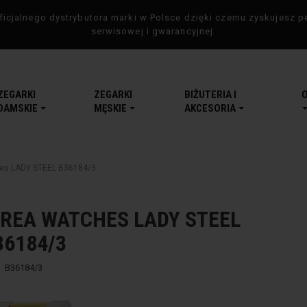
icjalnego dystrybutora marki w Polsce dzięki czemu zyskujesz p
serwisowej i gwarancyjnej.
ZEGARKI
ZEGARKI
BIŻUTERIA I
DAMSKIE
MĘSKIE
AKCESORIA
es LADY STEEL B36184/3
REA WATCHES LADY STEEL
36184/3
B36184/3
-5