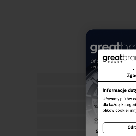
Zgo
Informacje dot
Używamy plików co
dla każdej katego
plików cookie i in
Odr