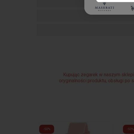
Kupując zegarek w naszym sklepi
oryginalności produktu, obsługi po 
-50%
-50%