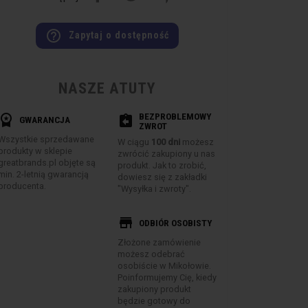
help_outline
Zapytaj o dostępność
NASZE ATUTY
BEZPROBLEMOWY
rkspace_premium
assignment_return
GWARANCJA
ZWROT
Wszystkie sprzedawane
W ciągu
100 dni
możesz
produkty w sklepie
zwrócić zakupiony u nas
greatbrands.pl objęte są
produkt. Jak to zrobić,
min. 2-letnią gwarancją
dowiesz się z zakładki
producenta.
"Wysyłka i zwroty".
store
ODBIÓR OSOBISTY
Złożone zamówienie
możesz odebrać
osobiście w Mikołowie.
Poinformujemy Cię, kiedy
zakupiony produkt
będzie gotowy do