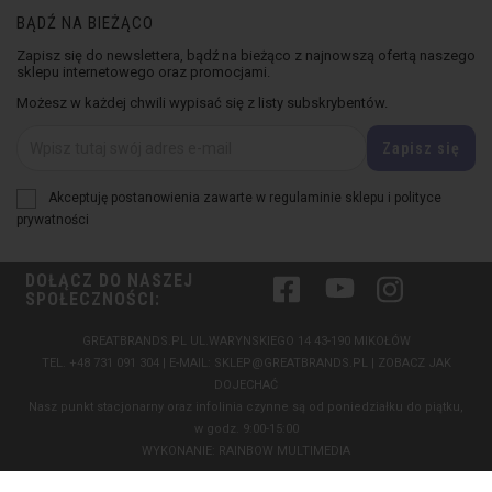
BĄDŹ NA BIEŻĄCO
Zapisz się do newslettera, bądź na bieżąco z najnowszą ofertą naszego
sklepu internetowego oraz promocjami.
Możesz w każdej chwili wypisać się z listy subskrybentów.
Akceptuję postanowienia zawarte w regulaminie sklepu i polityce
prywatności
DOŁĄCZ DO NASZEJ
Facebook
YouTube
Instagram
SPOŁECZNOŚCI:
GREATBRANDS.PL UL.WARYNSKIEGO 14 43-190 MIKOŁÓW
TEL.
+48 731 091 304
| E-MAIL:
SKLEP@GREATBRANDS.PL
|
ZOBACZ JAK
DOJECHAĆ
Nasz punkt stacjonarny oraz infolinia czynne są od poniedziałku do piątku,
w godz. 9:00-15:00
WYKONANIE:
RAINBOW MULTIMEDIA