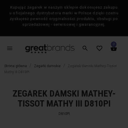
Kupując zegarek w naszym sklepie dokonujesz zakupu
×
u oficjalnego dystrybutora marki w Polsce dzięki czemu
zyskujesz pewność oryginalności produktu, obsługi po
sprzedażowej - serwisowej i gwarancyjnej.
0
menu
search
favorite_border
shopping_basket
Strona główna
Zegarki damskie
Zegarek damski Mathey-Tissot
Mathy III D810PI
ZEGAREK DAMSKI MATHEY-
favorite_border
favorite_border
-50%
-50%
TISSOT MATHY III D810PI
D810PI