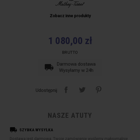
Zobacz inne produkty
1 080,00 zł
BRUTTO
Darmowa dostawa
local_shipping
Wysyłamy w 24h
Udostępnij
NASZE ATUTY
local_shipping
SZYBKA WYSYŁKA
Dostawa jest darmowa. Twoje zamówienie wyślemy maksymalnie