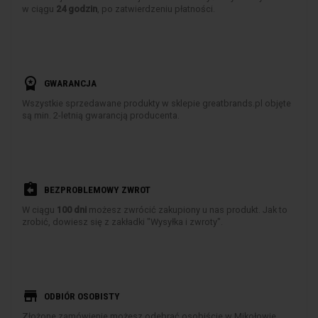
w ciągu
24 godzin
, po zatwierdzeniu płatności.
workspace_premium
GWARANCJA
Wszystkie sprzedawane produkty w sklepie greatbrands.pl objęte
są min. 2-letnią gwarancją producenta.
assignment_return
BEZPROBLEMOWY ZWROT
W ciągu
100 dni
możesz zwrócić zakupiony u nas produkt. Jak to
zrobić, dowiesz się z zakładki "Wysyłka i zwroty".
store
ODBIÓR OSOBISTY
Złożone zamówienie możesz odebrać osobiście w Mikołowie.