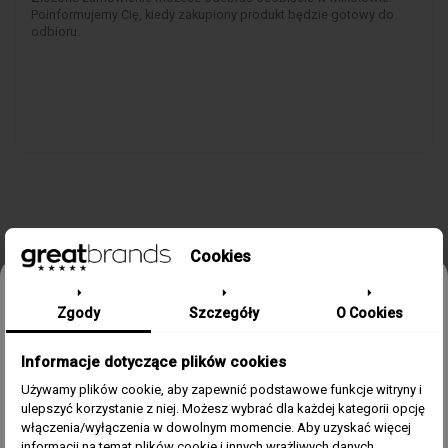
Poinformujemy Cię, kiedy zakupiony produkt będzie gotowy do
odbioru.
Cookies
SZCZEGÓŁY PRODUKTU
Odbierz 15% rabatu na pierwsze
Zgody
Szczegóły
O Cookies
zamówienie w greatbrands!
Kolekcja/Linia
Mathy III
Informacje dotyczące plików cookies
Zapisz się do bezpłatnego Newslettera i dowiaduj się pierwszy o
naszych promocjach i nowościach ze świata zegarków.
Zegarek Dla
Damski
Używamy plików cookie, aby zapewnić podstawowe funkcje witryny i
ulepszyć korzystanie z niej. Możesz wybrać dla każdej kategorii opcję
Email
włączenia/wyłączenia w dowolnym momencie. Aby uzyskać więcej
Materiał Koperty
Stal szlachetna 316L
informacji na temat plików cookie i innych wrażliwych danych,