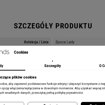
SZCZEGÓŁY PRODUKTU
Kolekcja / Linia
Epoca Lady
Cookies
Płeć
Damski
Materiał Koperty
Stal szlachetna
dy
Szczegóły
O C
Pasek/Bransoleta
Bransoleta stalowa PVD
yczące plików cookies
okie, aby zapewnić podstawowe funkcje witryny i ulepszyć korzystanie z nie
Rozmiar Koperty
34 mm
rii opcję włączenia/wyłączenia w dowolnym momencie. Aby uzyskać więcej inf
nych wrażliwych danych, przeczytaj pełną politykę prywatności.
Typ Szkła
Mineralne