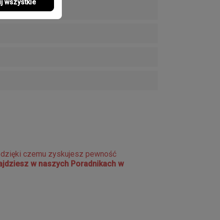
j wszystkie
e dzięki czemu zyskujesz pewność
najdziesz w naszych Poradnikach w