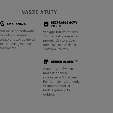
NASZE ATUTY
BEZPROBLEMOWY
rkspace_premium
assignment_return
GWARANCJA
ZWROT
Wszystkie sprzedawane
W ciągu
100 dni
możesz
produkty w sklepie
zwrócić zakupiony u nas
greatbrands.pl objęte są
produkt. Jak to zrobić,
min. 2-letnią gwarancją
dowiesz się z zakładki
producenta.
"Wysyłka i zwroty".
store
ODBIÓR OSOBISTY
Złożone zamówienie
możesz odebrać
osobiście w Mikołowie.
Poinformujemy Cię, kiedy
zakupiony produkt
będzie gotowy do
odbioru.