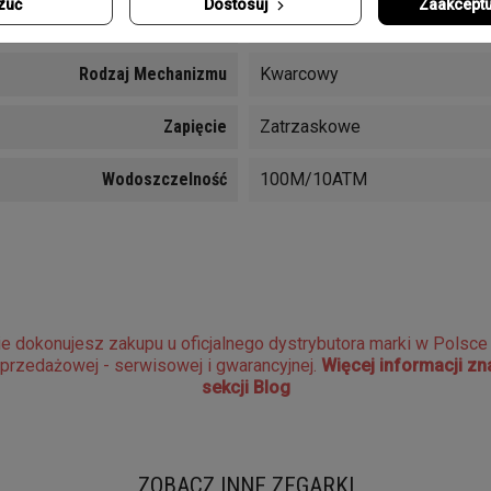
zuć
Dostosuj
Zaakceptu
Funkcje
Sekundnik, Zakręcana koronka
Rodzaj Mechanizmu
Kwarcowy
Zapięcie
Zatrzaskowe
Wodoszczelność
100M/10ATM
e dokonujesz zakupu u oficjalnego dystrybutora marki w Polsc
sprzedażowej - serwisowej i gwarancyjnej.
Więcej informacji z
sekcji Blog
ZOBACZ INNE ZEGARKI