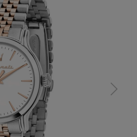
MAR
ZE
WA
B6
549,
27