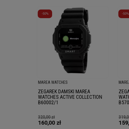
-50%
-50%
MAREA WATCHES
MARE
ZEGAREK DAMSKI MAREA
ZEGA
WATCHES ACTIVE COLLECTION
WAT
B60002/1
B570
320,00 zł
319,0
160,00 zł
159,