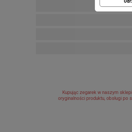
Odr
Kupując zegarek w naszym sklepi
oryginalności produktu, obsługi po 