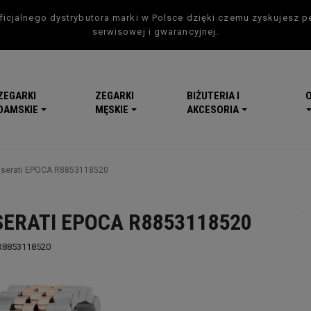
icjalnego dystrybutora marki w Polsce dzięki czemu zyskujesz p
serwisowej i gwarancyjnej.
ZEGARKI
ZEGARKI
BIŻUTERIA I
DAMSKIE
MĘSKIE
AKCESORIA
aserati EPOCA R8853118520
ERATI EPOCA R8853118520
R8853118520
-5