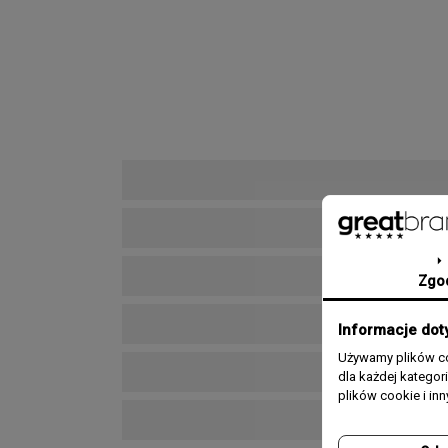
Zgo
Informacje dot
Używamy plików co
dla każdej katego
plików cookie i in