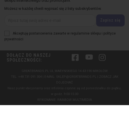
sklepu internetowego oraz promocjami.
Możesz w każdej chwili wypisać się z listy subskrybentów.
Akceptuję postanowienia zawarte w regulaminie sklepu i polityce
prywatności
DOŁĄCZ DO NASZEJ
Facebook
YouTube
Instagram
SPOŁECZNOŚCI:
GREATBRANDS.PL UL.WARYNSKIEGO 14 43-190 MIKOŁÓW
TEL.
+48 731 091 304
| E-MAIL:
SKLEP@GREATBRANDS.PL
|
ZOBACZ JAK
DOJECHAĆ
Nasz punkt stacjonarny oraz infolinia czynne są od poniedziałku do piątku,
w godz. 9:00-15:00
WYKONANIE:
RAINBOW MULTIMEDIA