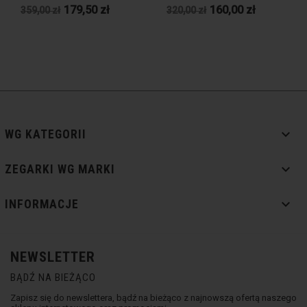
179,50 zł
160,00 zł
359,00 zł
320,00 zł

WG KATEGORII

ZEGARKI WG MARKI

INFORMACJE
NEWSLETTER
BĄDŹ NA BIEŻĄCO
Zapisz się do newslettera, bądź na bieżąco z najnowszą ofertą naszego