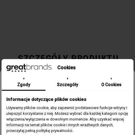
SZCZEGÓŁY PRODUKTU
Cookies
Kolekcja / Linia
230
Odbierz 15% rabatu na pierwsze
Zgody
Szczegóły
O Cookies
zamówienie w greatbrands!
Płeć
Damski
Informacje dotyczące plików cookies
Zapisz się do bezpłatnego Newslettera i dowiaduj się pierwszy o
naszych promocjach i nowościach ze świata zegarków.
Kolor
Srebrny
Używamy plików cookie, aby zapewnić podstawowe funkcje witryny i
ulepszyć korzystanie z niej. Możesz wybrać dla każdej kategorii opcję
Email
włączenia/wyłączenia w dowolnym momencie. Aby uzyskać więcej
Materiał
Stal, Masa perłowa
informacji na temat plików cookie i innych wrażliwych danych,
Zgoda
Akceptuję regulamin i wyrażam zgodę na przetwarzanie
przeczytaj pełną politykę prywatności.
powyższych danych osobowych w celu otrzymywania