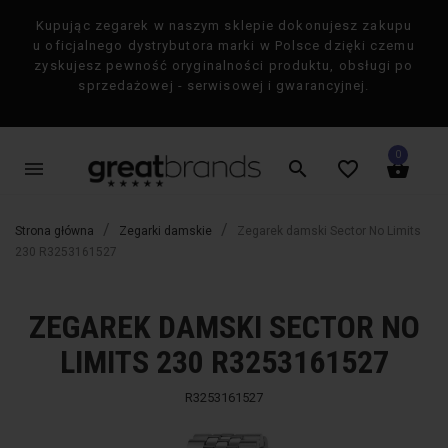
Kupując zegarek w naszym sklepie dokonujesz zakupu
×
u oficjalnego dystrybutora marki w Polsce dzięki czemu
zyskujesz pewność oryginalności produktu, obsługi po
sprzedażowej - serwisowej i gwarancyjnej.
0
menu
search
favorite_border
shopping_basket
Strona główna
Zegarki damskie
Zegarek damski Sector No Limits
230 R3253161527
ZEGAREK DAMSKI SECTOR NO
favorite_border
favorite_border
-50%
-50%
LIMITS 230 R3253161527
R3253161527