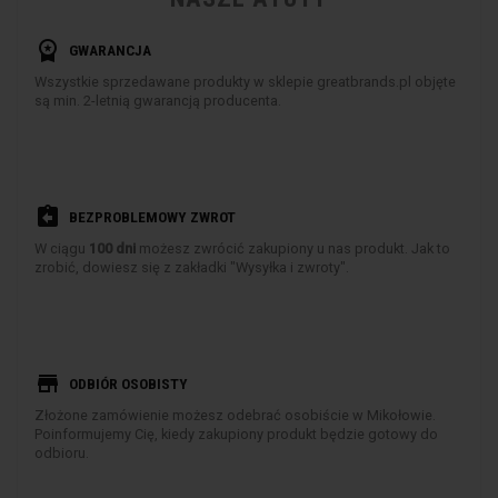
workspace_premium
GWARANCJA
Wszystkie sprzedawane produkty w sklepie greatbrands.pl objęte
są min. 2-letnią gwarancją producenta.
assignment_return
BEZPROBLEMOWY ZWROT
W ciągu
100 dni
możesz zwrócić zakupiony u nas produkt. Jak to
zrobić, dowiesz się z zakładki "Wysyłka i zwroty".
store
ODBIÓR OSOBISTY
Złożone zamówienie możesz odebrać osobiście w Mikołowie.
Poinformujemy Cię, kiedy zakupiony produkt będzie gotowy do
odbioru.