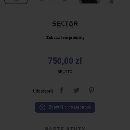
Zobacz inne produkty
750,00 zł
BRUTTO
Udostępnij
help_outline
Zapytaj o dostępność
NASZE ATUTY