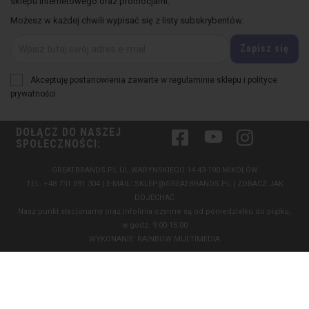
sklepu internetowego oraz promocjami.
Możesz w każdej chwili wypisać się z listy subskrybentów.
Akceptuję postanowienia zawarte w regulaminie sklepu i polityce
prywatności
DOŁĄCZ DO NASZEJ
Facebook
YouTube
Instagram
SPOŁECZNOŚCI:
GREATBRANDS.PL UL.WARYNSKIEGO 14 43-190 MIKOŁÓW
TEL.
+48 731 091 304
| E-MAIL:
SKLEP@GREATBRANDS.PL
|
ZOBACZ JAK
DOJECHAĆ
Nasz punkt stacjonarny oraz infolinia czynne są od poniedziałku do piątku,
w godz. 9:00-15:00
WYKONANIE:
RAINBOW MULTIMEDIA