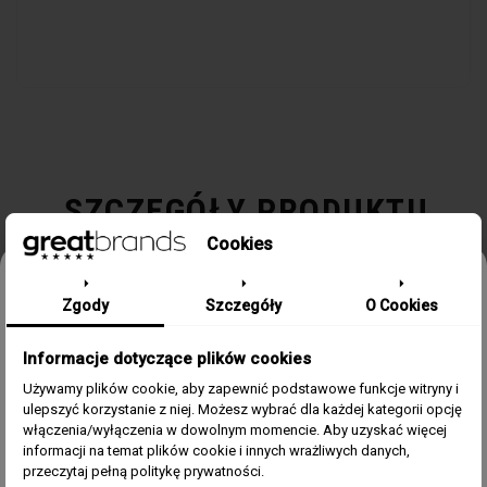
SZCZEGÓŁY PRODUKTU
Cookies
Kolekcja / Linia
230
Odbierz 15% rabatu na pierwsze
Zgody
Szczegóły
O Cookies
zamówienie w greatbrands!
Płeć
Damski
Informacje dotyczące plików cookies
Zapisz się do bezpłatnego Newslettera i dowiaduj się pierwszy o
naszych promocjach i nowościach ze świata zegarków.
Kolor
Srebrny
Używamy plików cookie, aby zapewnić podstawowe funkcje witryny i
ulepszyć korzystanie z niej. Możesz wybrać dla każdej kategorii opcję
Email
włączenia/wyłączenia w dowolnym momencie. Aby uzyskać więcej
Materiał
Stal, PVD różowe złoto
informacji na temat plików cookie i innych wrażliwych danych,
Zgoda
Akceptuję regulamin i wyrażam zgodę na przetwarzanie
przeczytaj pełną politykę prywatności.
powyższych danych osobowych w celu otrzymywania