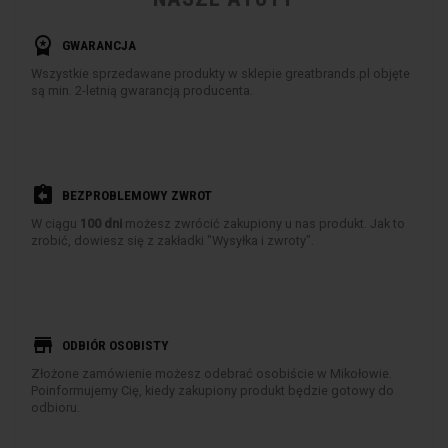
workspace_premium
GWARANCJA
Wszystkie sprzedawane produkty w sklepie greatbrands.pl objęte
są min. 2-letnią gwarancją producenta.
assignment_return
BEZPROBLEMOWY ZWROT
W ciągu
100 dni
możesz zwrócić zakupiony u nas produkt. Jak to
zrobić, dowiesz się z zakładki "Wysyłka i zwroty".
store
ODBIÓR OSOBISTY
Złożone zamówienie możesz odebrać osobiście w Mikołowie.
Poinformujemy Cię, kiedy zakupiony produkt będzie gotowy do
odbioru.