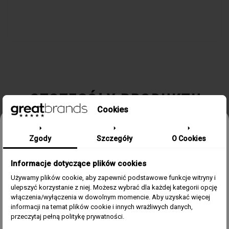
SZCZEGÓŁY PRODUKTU
Cookies
Odbierz 15% rabatu na pierwsze
Kolekcja / Linia
ATTRAZIONE
Zgody
Szczegóły
O Cookies
zamówienie w greatbrands!
Płeć
Damski
Informacje dotyczące plików cookies
Zapisz się do bezpłatnego Newslettera i dowiaduj się pierwszy o
naszych promocjach i nowościach ze świata zegarków.
Używamy plików cookie, aby zapewnić podstawowe funkcje witryny i
Materiał Koperty
Stal szlachetna
ulepszyć korzystanie z niej. Możesz wybrać dla każdej kategorii opcję
Email
włączenia/wyłączenia w dowolnym momencie. Aby uzyskać więcej
informacji na temat plików cookie i innych wrażliwych danych,
Pasek/Bransoleta
Bransoleta stalowa
Zgoda
Akceptuję regulamin i wyrażam zgodę na przetwarzanie
przeczytaj pełną politykę prywatności.
powyższych danych osobowych w celu otrzymywania
Newslettera.