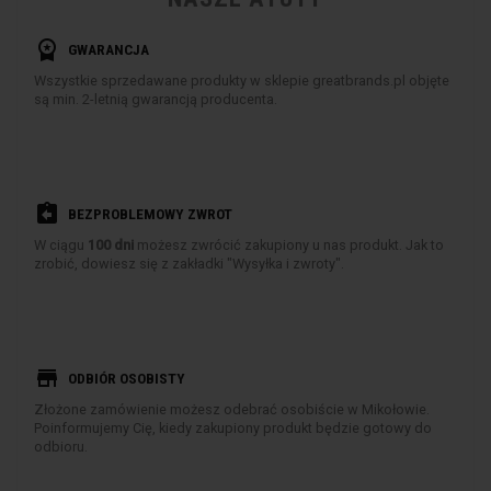
workspace_premium
GWARANCJA
Wszystkie sprzedawane produkty w sklepie greatbrands.pl objęte
są min. 2-letnią gwarancją producenta.
assignment_return
BEZPROBLEMOWY ZWROT
W ciągu
100 dni
możesz zwrócić zakupiony u nas produkt. Jak to
zrobić, dowiesz się z zakładki "Wysyłka i zwroty".
store
ODBIÓR OSOBISTY
Złożone zamówienie możesz odebrać osobiście w Mikołowie.
Poinformujemy Cię, kiedy zakupiony produkt będzie gotowy do
odbioru.