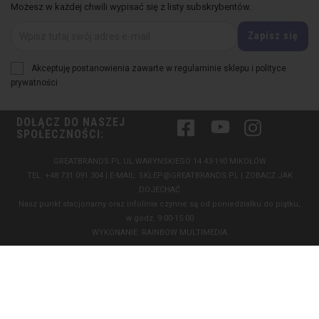
Możesz w każdej chwili wypisać się z listy subskrybentów.
Akceptuję postanowienia zawarte w regulaminie sklepu i polityce
prywatności
DOŁĄCZ DO NASZEJ
Facebook
YouTube
Instagram
SPOŁECZNOŚCI:
GREATBRANDS.PL UL.WARYNSKIEGO 14 43-190 MIKOŁÓW
TEL.
+48 731 091 304
| E-MAIL:
SKLEP@GREATBRANDS.PL
|
ZOBACZ JAK
DOJECHAĆ
Nasz punkt stacjonarny oraz infolinia czynne są od poniedziałku do piątku,
w godz. 9:00-15:00
WYKONANIE:
RAINBOW MULTIMEDIA