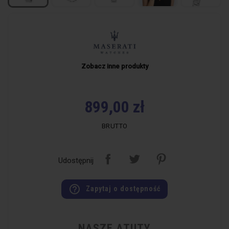
Zobacz inne produkty
899,00 zł
BRUTTO
Udostępnij
help_outline
Zapytaj o dostępność
NASZE ATUTY