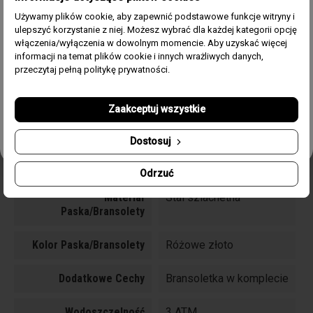
naszych promocjach i nowościach ze świata zegarków.
Używamy plików cookie, aby zapewnić podstawowe funkcje witryny i
Kolor Tarczy
Czarny
ulepszyć korzystanie z niej. Możesz wybrać dla każdej kategorii opcję
Email
włączenia/wyłączenia w dowolnym momencie. Aby uzyskać więcej
informacji na temat plików cookie i innych wrażliwych danych,
Rozmiar Koperty
32 mm
Zgoda
Akceptuję regulamin i wyrażam zgodę na przetwarzanie
przeczytaj pełną politykę prywatności.
powyższych danych osobowych w celu otrzymywania
Newslettera.
Typ Szkła
Mineralne
Zaakceptuj wszystkie
Odbierz swój kupon!
Funkcje
Godzina, Minuty, sekundy
Dostosuj
Rodzaj Mechanizmu
Kwarcowy
Odrzuć
Materiał
Stal szlachetna
Paska/bransolety
Kolor Paska/bransolety
Różowe złoto
Dodatkowe Cechy
Bransoletka w komplecie
Wodoszczelność
3 ATM