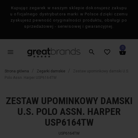
Kupując zegarek w naszym sklepie dokonujesz zakupu
×
u oficjalnego dystrybutora marki w Polsce dzięki czemu
zyskujesz pewność oryginalności produktu, obsługi po
sprzedażowej - serwisowej i gwarancyjnej.
0
menu
search
favorite_border
shopping_basket
Strona główna
Zegarki damskie
Zestaw upominkowy damski U.S.
Polo Assn. Harper USP6164TW
ZESTAW UPOMINKOWY DAMSKI
favorite_border
favorite_border
-50%
-50%
U.S. POLO ASSN. HARPER
USP6164TW
USP6164TW