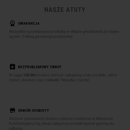
NASZE ATUTY
workspace_premium
GWARANCJA
Wszystkie sprzedawane produkty w sklepie greatbrands.pl objęte
są min. 2-letnią gwarancją producenta.
assignment_return
BEZPROBLEMOWY ZWROT
W ciągu
100 dni
możesz zwrócić zakupiony u nas produkt. Jak to
zrobić, dowiesz się z zakładki "Wysyłka i zwroty".
store
ODBIÓR OSOBISTY
Złożone zamówienie możesz odebrać osobiście w Mikołowie.
Poinformujemy Cię, kiedy zakupiony produkt będzie gotowy do
odbioru.