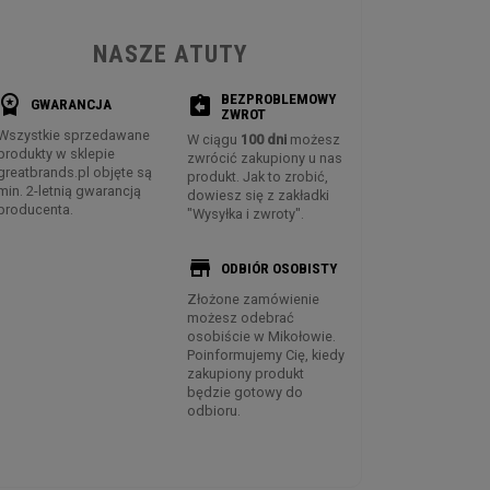
NASZE ATUTY
BEZPROBLEMOWY
rkspace_premium
assignment_return
GWARANCJA
ZWROT
Wszystkie sprzedawane
W ciągu
100 dni
możesz
produkty w sklepie
zwrócić zakupiony u nas
greatbrands.pl objęte są
produkt. Jak to zrobić,
min. 2-letnią gwarancją
dowiesz się z zakładki
producenta.
"Wysyłka i zwroty".
store
ODBIÓR OSOBISTY
Złożone zamówienie
możesz odebrać
osobiście w Mikołowie.
Poinformujemy Cię, kiedy
zakupiony produkt
będzie gotowy do
odbioru.