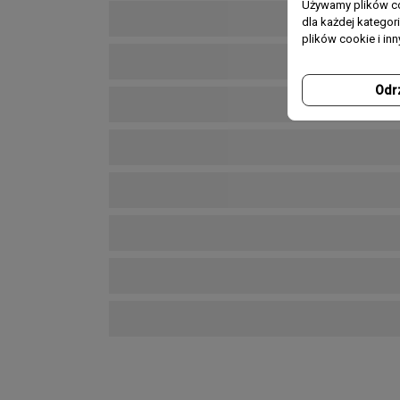
Używamy plików co
dla każdej katego
plików cookie i in
Odr