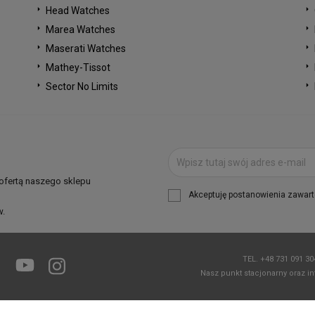
Head Watches
Marea Watches
Maserati Watches
Mathey-Tissot
Sector No Limits
 ofertą naszego sklepu
Akceptuję postanowienia zawarte
w.
TEL.
+48 731 091 3
Facebook
YouTube
Instagram
Nasz punkt stacjonarny oraz in