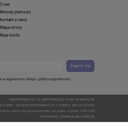
O nas
Metody płatności
Kontakt z nami
Mapa strony
Moje konto
 w regulaminie sklepu i polityce prywatności
GREATBRANDS.PL UL.WARYNSKIEGO 14 43-190 MIKOŁÓW
04
| E-MAIL:
SKLEP@GREATBRANDS.PL
|
ZOBACZ JAK DOJECHAĆ
folinia czynne są od poniedziałku do piątku, w godz. 9:00-15:00
WYKONANIE:
RAINBOW MULTIMEDIA