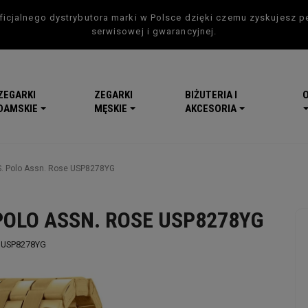
icjalnego dystrybutora marki w Polsce dzięki czemu zyskujesz p
serwisowej i gwarancyjnej.
ZEGARKI
ZEGARKI
BIŻUTERIA I
DAMSKIE
MĘSKIE
AKCESORIA
S. Polo Assn. Rose USP8278YG
POLO ASSN. ROSE USP8278YG
USP8278YG
-5