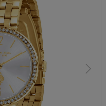
MAR
ZE
WA
B5
359,
17