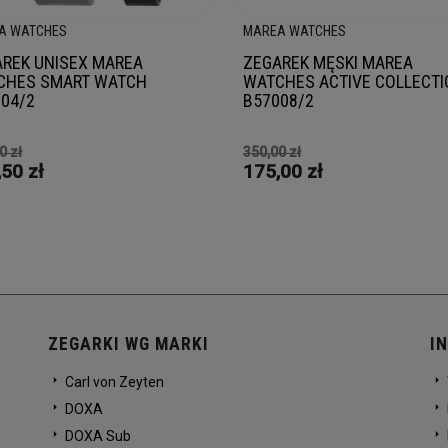
A WATCHES
MAREA WATCHES
REK UNISEX MAREA
ZEGAREK MĘSKI MAREA
CHES SMART WATCH
WATCHES ACTIVE COLLECT
04/2
B57008/2
0 zł
350,00 zł
50 zł
175,00 zł
ZEGARKI WG MARKI
I
Carl von Zeyten
DOXA
DOXA Sub