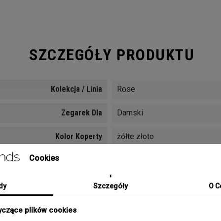
SZCZEGÓŁY PRODUKTU
Kolekcja / Linia
Rose
Zegarek Dla
Damski
Kolor Koperty
żółte złoto
Cookies
Materiał Koperty
Metal
Kolor Tarczy
Biały
dy
Szczegóły
O C
Rozmiar Koperty
32 mm
yczące plików cookies