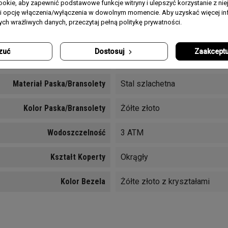
okie, aby zapewnić podstawowe funkcje witryny i ulepszyć korzystanie z nie
Typ Szkła
Mineralne
rii opcję włączenia/wyłączenia w dowolnym momencie. Aby uzyskać więcej inf
nych wrażliwych danych, przeczytaj pełną politykę prywatności.
Funkcje
Godzina, Minuty, sekundy
zuć
Dostosuj
Zaakceptu
Rodzaj Mechanizmu
Kwarcowy
Materiał Paska/bransolety
Stal szlachetna
Kolor Paska/bransolety
Żółte złoto
Wodoszczelność
3 ATM
Kształt Koperty
Okrągły
Kolor Bezela
Żółte złoto z kryształami