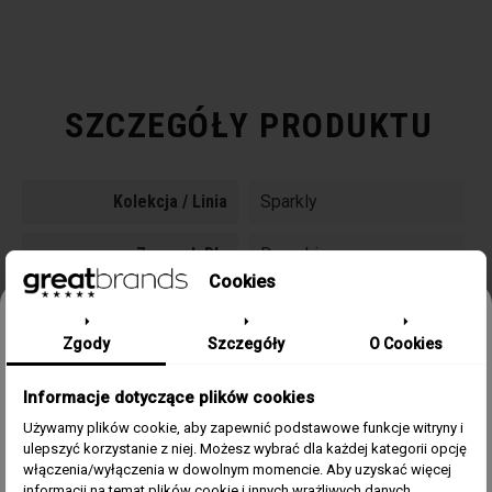
SZCZEGÓŁY PRODUKTU
Kolekcja / Linia
Sparkly
Zegarek Dla
Damski
Cookies
Kolor Koperty
Niebieski
Odbierz 15% rabatu na pierwsze
Zgody
Szczegóły
O Cookies
zamówienie w greatbrands!
Materiał Koperty
Metal
Informacje dotyczące plików cookies
Zapisz się do bezpłatnego Newslettera i dowiaduj się pierwszy o
Kolor Tarczy
Niebieski
naszych promocjach i nowościach ze świata zegarków.
Używamy plików cookie, aby zapewnić podstawowe funkcje witryny i
ulepszyć korzystanie z niej. Możesz wybrać dla każdej kategorii opcję
Email
Rozmiar Koperty
28 mm
włączenia/wyłączenia w dowolnym momencie. Aby uzyskać więcej
informacji na temat plików cookie i innych wrażliwych danych,