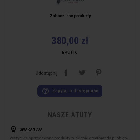
Zobacz inne produkty
380,00 zł
BRUTTO
Udostępnij
help_outline
Zapytaj o dostępność
NASZE ATUTY
workspace_premium
GWARANCJA
Wszystkie sprzedawane produkty w sklepie greatbrands.pl objęte