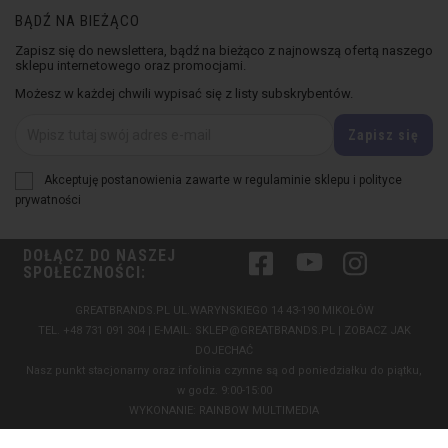
BĄDŹ NA BIEŻĄCO
Zapisz się do newslettera, bądź na bieżąco z najnowszą ofertą naszego
sklepu internetowego oraz promocjami.
Możesz w każdej chwili wypisać się z listy subskrybentów.
Akceptuję postanowienia zawarte w regulaminie sklepu i polityce
prywatności
DOŁĄCZ DO NASZEJ
Facebook
YouTube
Instagram
SPOŁECZNOŚCI:
GREATBRANDS.PL UL.WARYNSKIEGO 14 43-190 MIKOŁÓW
TEL.
+48 731 091 304
| E-MAIL:
SKLEP@GREATBRANDS.PL
|
ZOBACZ JAK
DOJECHAĆ
Nasz punkt stacjonarny oraz infolinia czynne są od poniedziałku do piątku,
w godz. 9:00-15:00
WYKONANIE:
RAINBOW MULTIMEDIA