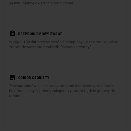
są min. 2-letnią gwarancją producenta.
assignment_return
BEZPROBLEMOWY ZWROT
W ciągu
100 dni
możesz zwrócić zakupiony u nas produkt. Jak to
zrobić, dowiesz się z zakładki "Wysyłka i zwroty".
store
ODBIÓR OSOBISTY
Złożone zamówienie możesz odebrać osobiście w Mikołowie.
Poinformujemy Cię, kiedy zakupiony produkt będzie gotowy do
odbioru.