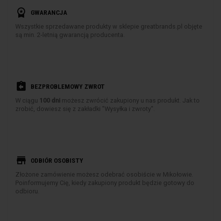
workspace_premium
GWARANCJA
Wszystkie sprzedawane produkty w sklepie greatbrands.pl objęte
są min. 2-letnią gwarancją producenta.
assignment_return
BEZPROBLEMOWY ZWROT
W ciągu
100 dni
możesz zwrócić zakupiony u nas produkt. Jak to
zrobić, dowiesz się z zakładki "Wysyłka i zwroty".
store
ODBIÓR OSOBISTY
Złożone zamówienie możesz odebrać osobiście w Mikołowie.
Poinformujemy Cię, kiedy zakupiony produkt będzie gotowy do
odbioru.