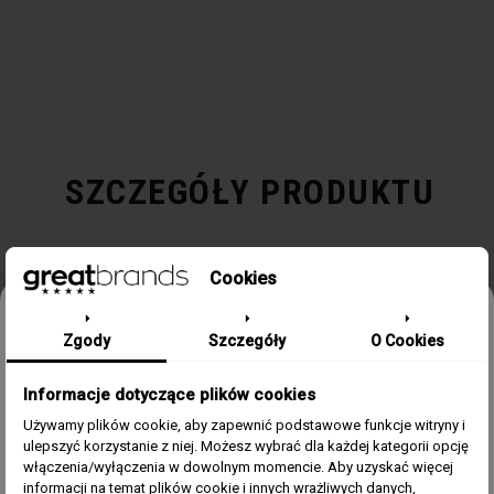
SZCZEGÓŁY PRODUKTU
Kolekcja / Linia
SQUARE CLASSICS
Cookies
Zegarek Dla
Damski
Odbierz 15% rabatu na pierwsze
Zgody
Szczegóły
O Cookies
zamówienie w greatbrands!
Kolor Koperty
złoty
Informacje dotyczące plików cookies
Zapisz się do bezpłatnego Newslettera i dowiaduj się pierwszy o
naszych promocjach i nowościach ze świata zegarków.
Materiał Koperty
stal nierdzewna
Używamy plików cookie, aby zapewnić podstawowe funkcje witryny i
ulepszyć korzystanie z niej. Możesz wybrać dla każdej kategorii opcję
Email
włączenia/wyłączenia w dowolnym momencie. Aby uzyskać więcej
Kolor Tarczy
Biały
informacji na temat plików cookie i innych wrażliwych danych,