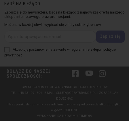
BĄDŹ NA BIEŻĄCO
Zapisz się do newslettera, bądź na bieżąco z najnowszą ofertą naszego
sklepu internetowego oraz promocjami.
Możesz w każdej chwili wypisać się z listy subskrybentów.
Akceptuję postanowienia zawarte w regulaminie sklepu i polityce
prywatności
DOŁĄCZ DO NASZEJ
Facebook
YouTube
Instagram
SPOŁECZNOŚCI:
GREATBRANDS.PL UL.WARYNSKIEGO 14 43-190 MIKOŁÓW
TEL.
+48 731 091 304
| E-MAIL:
SKLEP@GREATBRANDS.PL
|
ZOBACZ JAK
DOJECHAĆ
Nasz punkt stacjonarny oraz infolinia czynne są od poniedziałku do piątku,
w godz. 9:00-15:00
WYKONANIE:
RAINBOW MULTIMEDIA