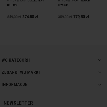
WATCHES LADY COLLECTION
WATCHES SMART WATCH
B61002/1
B59004/1
274,50 zł
179,50 zł
549,00 zł
359,00 zł

WG KATEGORII

ZEGARKI WG MARKI

INFORMACJE
NEWSLETTER