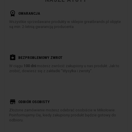
workspace_premium
GWARANCJA
Wszystkie sprzedawane produkty w sklepie greatbrands.pl objęte
są min. 2-letnią gwarancją producenta.
assignment_return
BEZPROBLEMOWY ZWROT
W ciągu
100 dni
możesz zwrócić zakupiony u nas produkt. Jak to
zrobić, dowiesz się z zakładki "Wysyłka i zwroty".
store
ODBIÓR OSOBISTY
Złożone zamówienie możesz odebrać osobiście w Mikołowie.
Poinformujemy Cię, kiedy zakupiony produkt będzie gotowy do
odbioru.