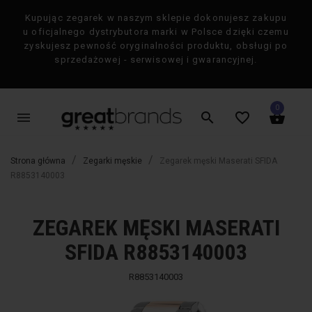
Kupując zegarek w naszym sklepie dokonujesz zakupu
×
u oficjalnego dystrybutora marki w Polsce dzięki czemu
zyskujesz pewność oryginalności produktu, obsługi po
sprzedażowej - serwisowej i gwarancyjnej.
0
menu
search
favorite_border
shopping_basket
Strona główna
Zegarki męskie
Zegarek męski Maserati SFIDA
R8853140003
ZEGAREK MĘSKI MASERATI
favorite_border
favorite_border
-50%
-50%
SFIDA R8853140003
R8853140003