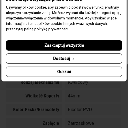
Kolor Tarczy
Niebieski
naszych promocjach i nowościach ze świata zegarków.
Używamy plików cookie, aby zapewnić podstawowe funkcje witryny i
ulepszyć korzystanie z niej. Możesz wybrać dla każdej kategorii opcję
Email
Pasek/Bransoleta
Bransoleta, Bransoleta
włączenia/wyłączenia w dowolnym momencie. Aby uzyskać więcej
stalowa PVD
informacji na temat plików cookie i innych wrażliwych danych,
Zgoda
Akceptuję regulamin i wyrażam zgodę na przetwarzanie
przeczytaj pełną politykę prywatności.
powyższych danych osobowych w celu otrzymywania
Rozmiar Koperty
44mm
Newslettera.
Zaakceptuj wszystkie
Typ Szkła
Mineralne
Odbierz swój kupon!
Dostosuj
Funkcje
Zakręcana koronka,
Datownik, Sekundnik
Odrzuć
Rodzaj Mechanizmu
Kwarcowy
Wielkość Koperty
44mm
Kolor Paska/bransolety
Bicolor PVD
Zapięcie
Zatrzaskowe