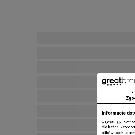
Zgo
Informacje dot
Używamy plików co
dla każdej katego
plików cookie i in