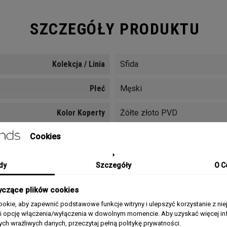
SZCZEGÓŁY PRODUKTU
Kolekcja / Linia
Sfida
Płeć
Męski
Kolor Koperty
Żółte złoto PVD
Cookies
Materiał Koperty
Stal szlachetna, Stal szlache
Pasek/Bransoleta
Bransoleta, Bransoleta stalo
dy
Szczegóły
O C
Rozmiar Koperty
44mm
yczące plików cookies
okie, aby zapewnić podstawowe funkcje witryny i ulepszyć korzystanie z nie
Typ Szkła
Mineralne
rii opcję włączenia/wyłączenia w dowolnym momencie. Aby uzyskać więcej inf
nych wrażliwych danych, przeczytaj pełną politykę prywatności.