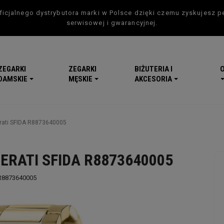
icjalnego dystrybutora marki w Polsce dzięki czemu zyskujesz p
serwisowej i gwarancyjnej.
ZEGARKI
ZEGARKI
BIŻUTERIA I
DAMSKIE
MĘSKIE
AKCESORIA
rati SFIDA R8873640005
ERATI SFIDA R8873640005
R8873640005
-5