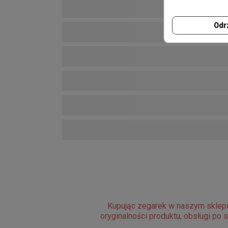
Odr
Kupując zegarek w naszym sklepi
oryginalności produktu, obsługi po 