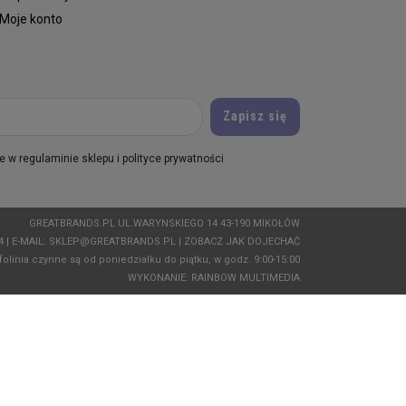
Moje konto
 w regulaminie sklepu i polityce prywatności
GREATBRANDS.PL UL.WARYNSKIEGO 14 43-190 MIKOŁÓW
04
| E-MAIL:
SKLEP@GREATBRANDS.PL
|
ZOBACZ JAK DOJECHAĆ
folinia czynne są od poniedziałku do piątku, w godz. 9:00-15:00
WYKONANIE:
RAINBOW MULTIMEDIA