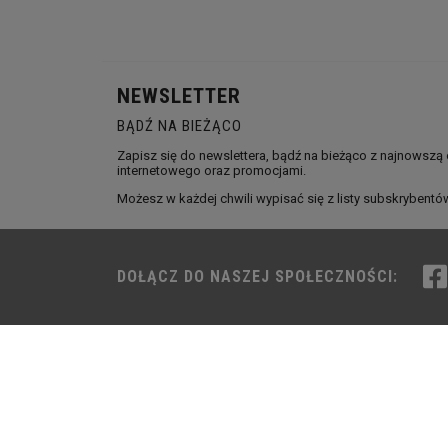
NEWSLETTER
BĄDŹ NA BIEŻĄCO
Zapisz się do newslettera, bądź na bieżąco z najnowszą
internetowego oraz promocjami.
Możesz w każdej chwili wypisać się z listy subskrybentó
DOŁĄCZ DO NASZEJ SPOŁECZNOŚCI: