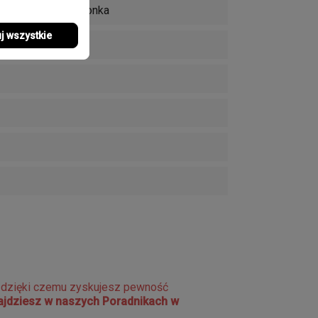
raf, Zakręcana koronka
j wszystkie
e dzięki czemu zyskujesz pewność
najdziesz w naszych Poradnikach w