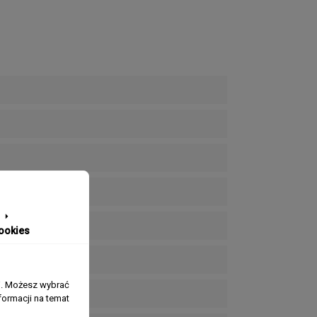
tna PVD
wa PVD
ookies
j. Możesz wybrać
ormacji na temat