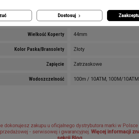
Funkcje
Datownik, Sekundnik, Chronog
zuć
Dostosuj
Zaakceptu
Rodzaj Mechanizmu
Kwarcowy
Wielkość Koperty
44mm
Kolor Paska/bransolety
Złoty
Zapięcie
Zatrzaskowe
Wodoszczelność
100m / 10ATM, 100M/10ATM
e dokonujesz zakupu u oficjalnego dystrybutora marki w Polsc
sprzedażowej - serwisowej i gwarancyjnej.
Więcej informacji z
sekcji Blog