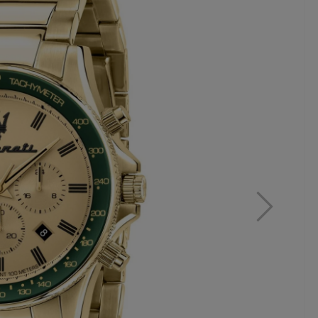
MAR
ZE
WA
B5
480,
24