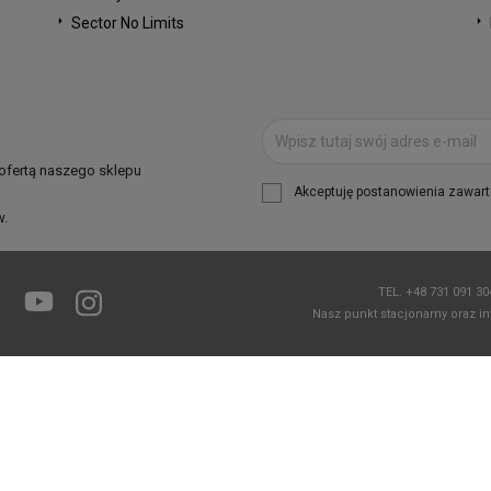
Sector No Limits
 ofertą naszego sklepu
Akceptuję postanowienia zawarte
w.
TEL.
+48 731 091 3
Facebook
YouTube
Instagram
Nasz punkt stacjonarny oraz in