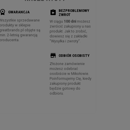
BEZPROBLEMOWY
rkspace_premium
assignment_return
GWARANCJA
ZWROT
Wszystkie sprzedawane
W ciągu
100 dni
możesz
produkty w sklepie
zwrócić zakupiony u nas
greatbrands.pl objęte są
produkt. Jak to zrobić,
min. 2-letnią gwarancją
dowiesz się z zakładki
producenta.
"Wysyłka i zwroty".
store
ODBIÓR OSOBISTY
Złożone zamówienie
możesz odebrać
osobiście w Mikołowie.
Poinformujemy Cię, kiedy
zakupiony produkt
będzie gotowy do
odbioru.