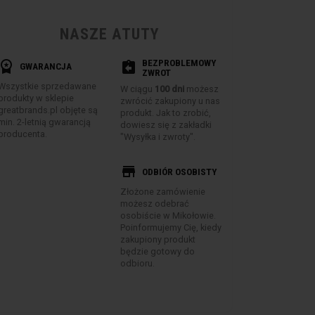
NASZE ATUTY
BEZPROBLEMOWY
rkspace_premium
assignment_return
GWARANCJA
ZWROT
Wszystkie sprzedawane
W ciągu
100 dni
możesz
produkty w sklepie
zwrócić zakupiony u nas
greatbrands.pl objęte są
produkt. Jak to zrobić,
min. 2-letnią gwarancją
dowiesz się z zakładki
producenta.
"Wysyłka i zwroty".
store
ODBIÓR OSOBISTY
Złożone zamówienie
możesz odebrać
osobiście w Mikołowie.
Poinformujemy Cię, kiedy
zakupiony produkt
będzie gotowy do
odbioru.