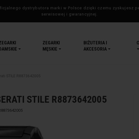
icjalnego dystrybutora marki w Polsce dzięki czemu zyskujesz p
serwisowej i gwarancyjnej.
ZEGARKI
ZEGARKI
BIŻUTERIA I
DAMSKIE
MĘSKIE
AKCESORIA
rati STILE R8873642005
ERATI STILE R8873642005
R8873642005
-5