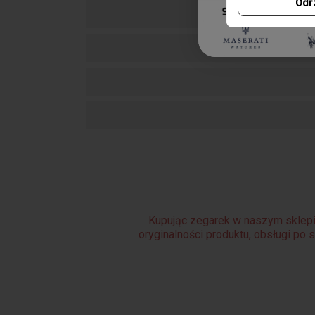
Odr
Kupując zegarek w naszym sklepi
oryginalności produktu, obsługi po 