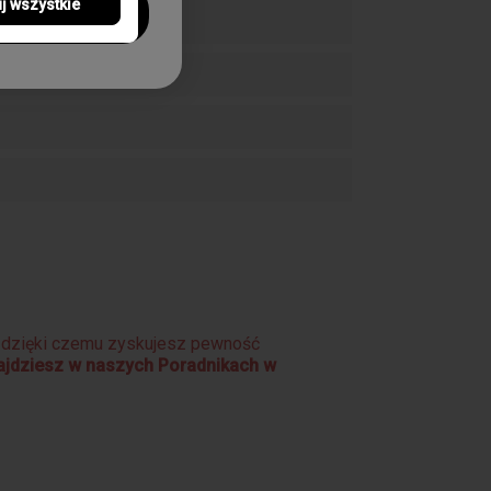
j wszystkie
!
raf, Zakręcana koronka
e dzięki czemu zyskujesz pewność
najdziesz w naszych Poradnikach w