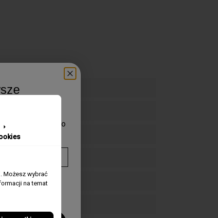
wsze
aduj się pierwszy o
zegarków.
ookies
j. Możesz wybrać
twarzanie
ormacji na temat
mywania