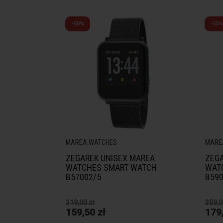
-50%
-50%
MAREA WATCHES
MARE
ZEGAREK UNISEX MAREA
ZEGA
WATCHES SMART WATCH
WAT
B57002/5
B590
319,00 zł
359,0
159,50 zł
179,