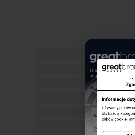
Zgo
Informacje dot
Używamy plików co
dla każdej katego
plików cookie i in