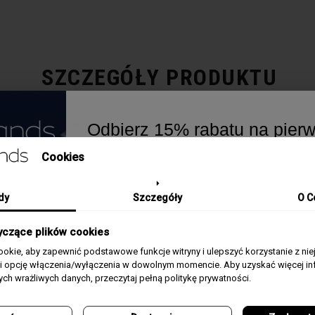
SZCZEGÓŁY PRODUKTU
Odbierz 15% rabatu na pier
Kolekcja / Linia
Stile
zamówienie w greatbrands!
Cookies
Płeć
Męski
Zapisz się do bezpłatnego Newslettera i dowi
naszych promocjach i nowościach ze świata 
Materiał Koperty
Stal szlachetna PVD
dy
Szczegóły
O C
Email
Pasek/Bransoleta
Bransoleta stalowa PVD
yczące plików cookies
okie, aby zapewnić podstawowe funkcje witryny i ulepszyć korzystanie z nie
Zgoda
Rozmiar Koperty
45mm
Akceptuję regulamin i wyrażam zgodę na prze
rii opcję włączenia/wyłączenia w dowolnym momencie. Aby uzyskać więcej inf
powyższych danych osobowych w celu otrzy
nych wrażliwych danych, przeczytaj pełną politykę prywatności.
Newslettera.
Typ Szkła
Szafirowane