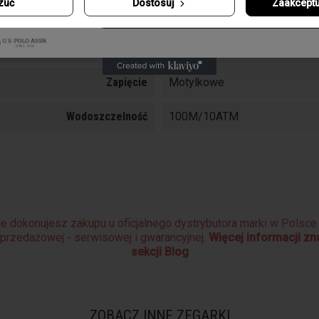
zuć
Dostosuj
Zaakceptu
Odbierz swój kupon
Funkcje
Datownik, Sekundnik, Chronog
Rodzaj Mechanizmu
Kwarcowy
Zapięcie
Motylkowe
Wodoszczelność
100M/10ATM
e dokonujesz zakupu u oficjalnego dystrybutora marki w Polsc
sprzedażowej - serwisowej i gwarancyjnej.
Więcej informacji z
sekcji Blog
ZOBACZ INNE ZEGARKI