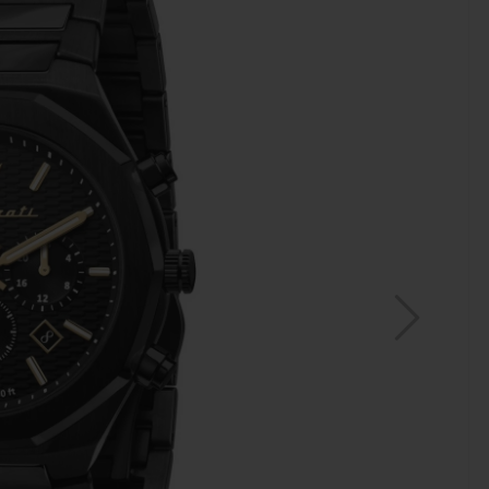
MAR
ZE
WA
B5
549,
27