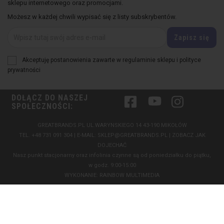
sklepu internetowego oraz promocjami.
Możesz w każdej chwili wypisać się z listy subskrybentów.
Akceptuję postanowienia zawarte w regulaminie sklepu i polityce
prywatności
DOŁĄCZ DO NASZEJ
Facebook
YouTube
Instagram
SPOŁECZNOŚCI:
GREATBRANDS.PL UL.WARYNSKIEGO 14 43-190 MIKOŁÓW
TEL.
+48 731 091 304
| E-MAIL:
SKLEP@GREATBRANDS.PL
|
ZOBACZ JAK
DOJECHAĆ
Nasz punkt stacjonarny oraz infolinia czynne są od poniedziałku do piątku,
w godz. 9:00-15:00
WYKONANIE:
RAINBOW MULTIMEDIA