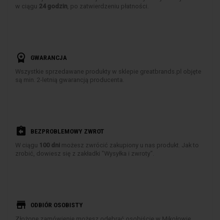
w ciągu
24 godzin
, po zatwierdzeniu płatności.
workspace_premium
GWARANCJA
Wszystkie sprzedawane produkty w sklepie greatbrands.pl objęte
są min. 2-letnią gwarancją producenta.
assignment_return
BEZPROBLEMOWY ZWROT
W ciągu
100 dni
możesz zwrócić zakupiony u nas produkt. Jak to
zrobić, dowiesz się z zakładki "Wysyłka i zwroty".
store
ODBIÓR OSOBISTY
Złożone zamówienie możesz odebrać osobiście w Mikołowie.