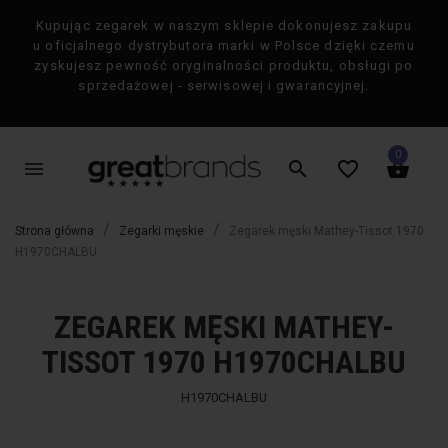
Kupując zegarek w naszym sklepie dokonujesz zakupu
×
u oficjalnego dystrybutora marki w Polsce dzięki czemu
zyskujesz pewność oryginalności produktu, obsługi po
sprzedażowej - serwisowej i gwarancyjnej.
0
menu
search
favorite_border
shopping_basket
Strona główna
Zegarki męskie
Zegarek męski Mathey-Tissot 1970
H1970CHALBU
ZEGAREK MĘSKI MATHEY-
favorite_border
favorite_border
-50%
-50%
TISSOT 1970 H1970CHALBU
H1970CHALBU