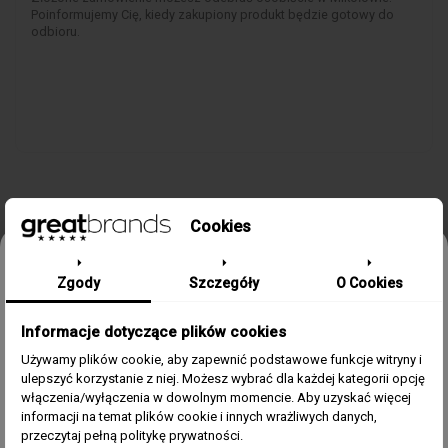
Poinformujemy Cię, kiedy zakupiony produkt będzie gotowy do
odbioru.
Cookies
SZCZEGÓŁY PRODUKTU
Odbierz 15% rabatu na pierwsze
Zgody
Szczegóły
O Cookies
zamówienie w greatbrands!
Informacje dotyczące plików cookies
Zapisz się do bezpłatnego Newslettera i dowiaduj się pierwszy o
Kolekcja/Linia
1970
naszych promocjach i nowościach ze świata zegarków.
Używamy plików cookie, aby zapewnić podstawowe funkcje witryny i
ulepszyć korzystanie z niej. Możesz wybrać dla każdej kategorii opcję
Zegarek Dla
Męski
Email
włączenia/wyłączenia w dowolnym momencie. Aby uzyskać więcej
informacji na temat plików cookie i innych wrażliwych danych,
Materiał Koperty
Stal szlachetna 316L
Zgoda
Akceptuję regulamin i wyrażam zgodę na przetwarzanie
przeczytaj pełną politykę prywatności.
powyższych danych osobowych w celu otrzymywania