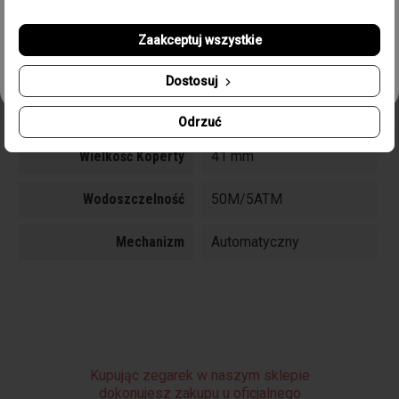
Newslettera.
Pasek/Bransoleta
Pasek skórzany
Zaakceptuj wszystkie
Odbierz swój kupon!
Typ Szkła
Szafirowe
Dostosuj
Funkcje
Sekundnik, Chronograf
Odrzuć
Wielkość Koperty
41 mm
Wodoszczelność
50M/5ATM
Mechanizm
Automatyczny
Kupując zegarek w naszym sklepie
dokonujesz zakupu u oficjalnego