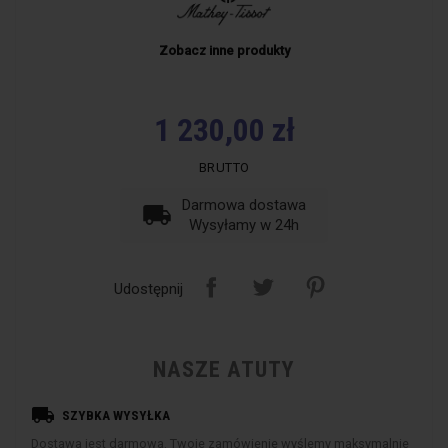
Zobacz inne produkty
1 230,00 zł
BRUTTO
Darmowa dostawa
local_shipping
Wysyłamy w 24h
Udostępnij
NASZE ATUTY
local_shipping
SZYBKA WYSYŁKA
Dostawa jest darmowa. Twoje zamówienie wyślemy maksymalnie