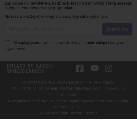
Zapisz się do newslettera, bądź na bieżąco z najnowszą ofertą naszego
sklepu internetowego oraz promocjami.
Możesz w każdej chwili wypisać się z listy subskrybentów.
Akceptuję postanowienia zawarte w regulaminie sklepu i polityce
prywatności
DOŁĄCZ DO NASZEJ
Facebook
YouTube
Instagram
SPOŁECZNOŚCI:
GREATBRANDS.PL UL.WARYNSKIEGO 14 43-190 MIKOŁÓW
TEL.
+48 731 091 304
| E-MAIL:
SKLEP@GREATBRANDS.PL
|
ZOBACZ JAK
DOJECHAĆ
Nasz punkt stacjonarny oraz infolinia czynne są od poniedziałku do piątku,
w godz. 9:00-15:00
WYKONANIE:
RAINBOW MULTIMEDIA