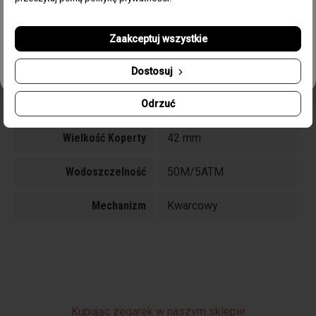
powyższych danych osobowych w celu otrzymywania
Newslettera.
Pasek/Bransoleta
Bransoleta stalowa 316L
Zaakceptuj wszystkie
Odbierz swój kupon!
Typ Szkła
Mineralne
Dostosuj
Funkcje
Datownik, Sekundnik,
Kryształki na tarczy
Odrzuć
Wielkość Koperty
42 mm
Wodoszczelność
50M/5ATM
Mechanizm
Kwarcowy
Kupując zegarek w naszym sklepie