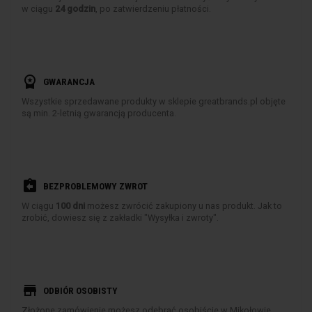
w ciągu
24 godzin
, po zatwierdzeniu płatności.
workspace_premium
GWARANCJA
Wszystkie sprzedawane produkty w sklepie greatbrands.pl objęte
są min. 2-letnią gwarancją producenta.
assignment_return
BEZPROBLEMOWY ZWROT
W ciągu
100 dni
możesz zwrócić zakupiony u nas produkt. Jak to
zrobić, dowiesz się z zakładki "Wysyłka i zwroty".
store
ODBIÓR OSOBISTY
Złożone zamówienie możesz odebrać osobiście w Mikołowie.