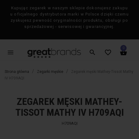
Kupując zegarek w naszym sklepie dokonujesz zakupu
×
u oficjalnego dystrybutora marki w Polsce dzięki czemu
zyskujesz pewność oryginalności produktu, obsługi po
sprzedażowej - serwisowej i gwarancyjnej.
0
menu
search
favorite_border
shopping_basket
Strona główna
Zegarki męskie
Zegarek męski Mathey-Tissot Mathy
IV H709AQI
ZEGAREK MĘSKI MATHEY-
favorite_border
favorite_border
-50%
-50%
TISSOT MATHY IV H709AQI
H709AQI