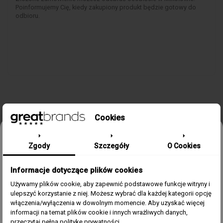
Poinformujemy Cię, kiedy zakupiony produkt będzie gotowy do
odbioru.
Cookies
SZCZEGÓŁY PRODUKTU
Odbierz 15% rabatu na pierwsze
Zgody
Szczegóły
O Cookies
zamówienie w greatbrands!
Kolekcja/Linia
Mathy IV
Informacje dotyczące plików cookies
Zapisz się do bezpłatnego Newslettera i dowiaduj się pierwszy o
naszych promocjach i nowościach ze świata zegarków.
Używamy plików cookie, aby zapewnić podstawowe funkcje witryny i
Zegarek Dla
Męski
ulepszyć korzystanie z niej. Możesz wybrać dla każdej kategorii opcję
Email
włączenia/wyłączenia w dowolnym momencie. Aby uzyskać więcej
informacji na temat plików cookie i innych wrażliwych danych,
Materiał Koperty
Stal szlachetna 316L
Zgoda
Akceptuję regulamin i wyrażam zgodę na przetwarzanie
przeczytaj pełną politykę prywatności.