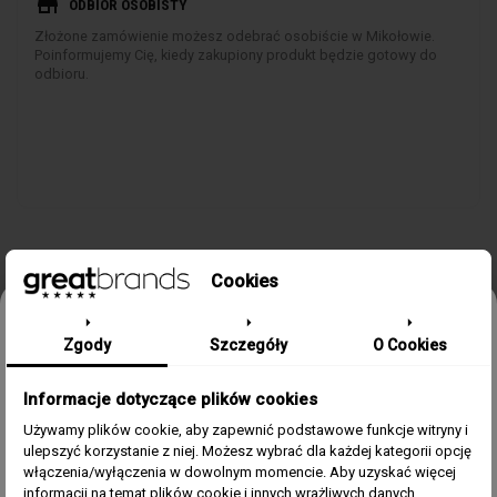
store
ODBIÓR OSOBISTY
Złożone zamówienie możesz odebrać osobiście w Mikołowie.
Poinformujemy Cię, kiedy zakupiony produkt będzie gotowy do
odbioru.
Cookies
SZCZEGÓŁY PRODUKTU
Odbierz 15% rabatu na pierwsze
Zgody
Szczegóły
O Cookies
zamówienie w greatbrands!
Informacje dotyczące plików cookies
Zapisz się do bezpłatnego Newslettera i dowiaduj się pierwszy o
Kolekcja/Linia
Mathy Vintage Jumbo
naszych promocjach i nowościach ze świata zegarków.
Używamy plików cookie, aby zapewnić podstawowe funkcje witryny i
Automatic
ulepszyć korzystanie z niej. Możesz wybrać dla każdej kategorii opcję
Email
włączenia/wyłączenia w dowolnym momencie. Aby uzyskać więcej
Zegarek Dla
Męski
informacji na temat plików cookie i innych wrażliwych danych,