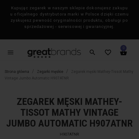
Kupując zegarek w naszym sklepie dokonujesz zakupu
×
u oficjalnego dystrybutora marki w Polsce dzięki czemu
zyskujesz pewność oryginalności produktu, obsługi po
sprzedażowej - serwisowej i gwarancyjnej.
0
menu
search
favorite_border
shopping_basket
Strona główna
Zegarki męskie
Zegarek męski Mathey-Tissot Mathy
Vintage Jumbo Automatic H907ATNR
ZEGAREK MĘSKI MATHEY-
favorite_border
favorite_border
-50%
-50%
TISSOT MATHY VINTAGE
JUMBO AUTOMATIC H907ATNR
H907ATNR