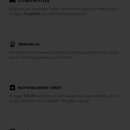
local_shipping
SZYBKA WYSYŁKA
Dostawa jest darmowa. Twoje zamówienie wyślemy maksymalnie
w ciągu
24 godzin
, po zatwierdzeniu płatności.
workspace_premium
GWARANCJA
Wszystkie sprzedawane produkty w sklepie greatbrands.pl objęte
są min. 2-letnią gwarancją producenta.
assignment_return
BEZPROBLEMOWY ZWROT
W ciągu
100 dni
możesz zwrócić zakupiony u nas produkt. Jak to
zrobić, dowiesz się z zakładki "Wysyłka i zwroty".