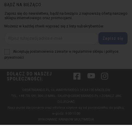
BĄDŹ NA BIEŻĄCO
Zapisz się do newslettera, bądź na bieżąco z najnowszą ofertą naszego
sklepu internetowego oraz promocjami.
Możesz w każdej chwili wypisać się z listy subskrybentów.
Akceptuję postanowienia zawarte w regulaminie sklepu i polityce
prywatności
DOŁĄCZ DO NASZEJ
Facebook
YouTube
Instagram
SPOŁECZNOŚCI:
GREATBRANDS.PL UL.WARYNSKIEGO 14 43-190 MIKOŁÓW
TEL.
+48 731 091 304
| E-MAIL:
SKLEP@GREATBRANDS.PL
|
ZOBACZ JAK
DOJECHAĆ
Nasz punkt stacjonarny oraz infolinia czynne są od poniedziałku do piątku,
w godz. 9:00-15:00
WYKONANIE:
RAINBOW MULTIMEDIA