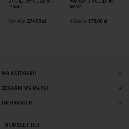
WATCHES LADY COLLECTION
WATCHES FOTO COLLECTION
B58001/1
B58007/1
274,50 zł
175,00 zł
549,00 zł
350,00 zł

WG KATEGORII

ZEGARKI WG MARKI

INFORMACJE
NEWSLETTER