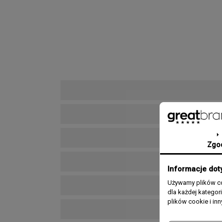
Zgo
Informacje dot
Używamy plików co
dla każdej katego
plików cookie i in