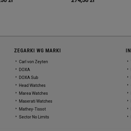
50 zł
274,50 zł
ZEGARKI WG MARKI
I
Carl von Zeyten
DOXA
DOXA Sub
Head Watches
Marea Watches
Maserati Watches
Mathey-Tissot
Sector No Limits