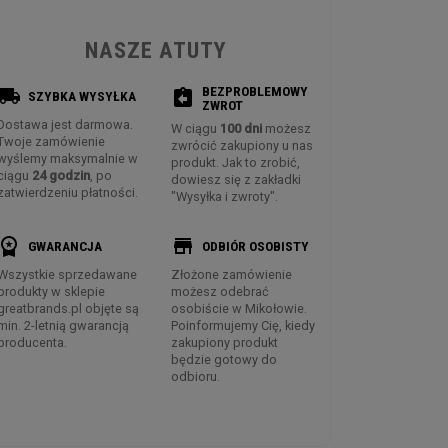
NASZE ATUTY
BEZPROBLEMOWY
ocal_shipping
assignment_return
SZYBKA WYSYŁKA
ZWROT
Dostawa jest darmowa.
W ciągu
100 dni
możesz
Twoje zamówienie
zwrócić zakupiony u nas
wyślemy maksymalnie w
produkt. Jak to zrobić,
ciągu
24 godzin
, po
dowiesz się z zakładki
zatwierdzeniu płatności.
"Wysyłka i zwroty".
rkspace_premium
store
GWARANCJA
ODBIÓR OSOBISTY
Wszystkie sprzedawane
Złożone zamówienie
produkty w sklepie
możesz odebrać
greatbrands.pl objęte są
osobiście w Mikołowie.
min. 2-letnią gwarancją
Poinformujemy Cię, kiedy
producenta.
zakupiony produkt
będzie gotowy do
odbioru.