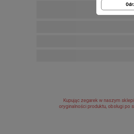
Odr
Kupując zegarek w naszym sklepi
oryginalności produktu, obsługi po 