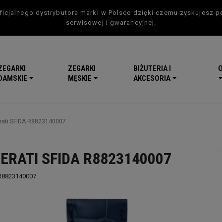
icjalnego dystrybutora marki w Polsce dzięki czemu zyskujesz p
serwisowej i gwarancyjnej.
ZEGARKI
ZEGARKI
BIŻUTERIA I
DAMSKIE
MĘSKIE
AKCESORIA
rati SFIDA R8823140007
ERATI SFIDA R8823140007
R8823140007
-5