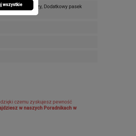
j wszystkie
, Diamenty na tarczy, Dodatkowy pasek
e dzięki czemu zyskujesz pewność
najdziesz w naszych Poradnikach w