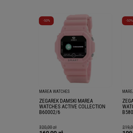
-50%
-50%
MAREA WATCHES
MARE
ZEGAREK DAMSKI MAREA
ZEGA
WATCHES ACTIVE COLLECTION
WAT
B60002/6
B580
320,00 zł
219,0