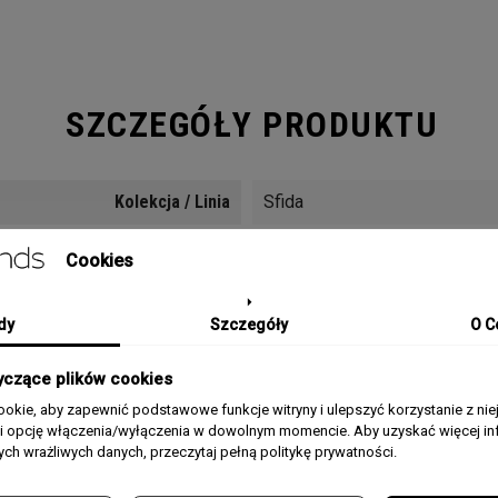
SZCZEGÓŁY PRODUKTU
Kolekcja / Linia
Sfida
Płeć
Męski
Cookies
Materiał Koperty
Stal szlachetna
dy
Szczegóły
O C
Pasek/Bransoleta
Bransoleta stalowa
yczące plików cookies
okie, aby zapewnić podstawowe funkcje witryny i ulepszyć korzystanie z nie
Rozmiar Koperty
44 mm
rii opcję włączenia/wyłączenia w dowolnym momencie. Aby uzyskać więcej inf
nych wrażliwych danych, przeczytaj pełną politykę prywatności.
Typ Szkła
Szafirowe