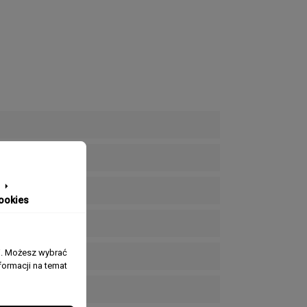
ookies
j. Możesz wybrać
ormacji na temat