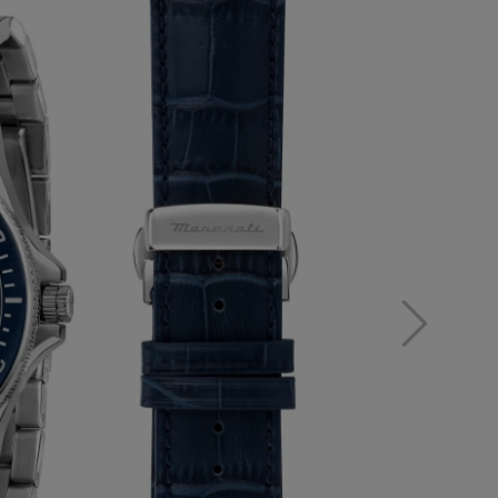
MAR
ZE
WA
CO
350,
17