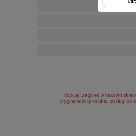
Odr
Kupując zegarek w naszym sklepi
oryginalności produktu, obsługi po 