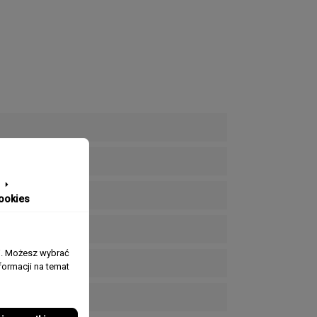
ookies
j. Możesz wybrać
ormacji na temat