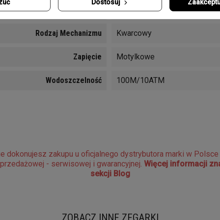
zuć
Dostosuj
Zaakceptu
Funkcje
Datownik, Sekundnik, Chronog
Rodzaj Mechanizmu
Kwarcowy
Zapięcie
Motylkowe
Wodoszczelność
100M/10ATM
e dokonujesz zakupu u oficjalnego dystrybutora marki w Polsc
sprzedażowej - serwisowej i gwarancyjnej.
Więcej informacji z
sekcji Blog
ZOBACZ INNE ZEGARKI