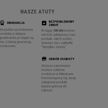
NASZE ATUTY
BEZPROBLEMOWY
rkspace_premium
assignment_return
GWARANCJA
ZWROT
Wszystkie sprzedawane
W ciągu
100 dni
możesz
produkty w sklepie
zwrócić zakupiony u nas
greatbrands.pl objęte są
produkt. Jak to zrobić,
min. 2-letnią gwarancją
dowiesz się z zakładki
producenta.
"Wysyłka i zwroty".
store
ODBIÓR OSOBISTY
Złożone zamówienie
możesz odebrać
osobiście w Mikołowie.
Poinformujemy Cię, kiedy
zakupiony produkt
będzie gotowy do
odbioru.