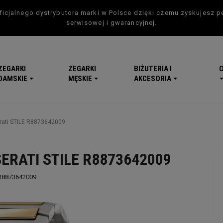
icjalnego dystrybutora marki w Polsce dzięki czemu zyskujesz p
serwisowej i gwarancyjnej.
ZEGARKI
ZEGARKI
BIŻUTERIA I
DAMSKIE
MĘSKIE
AKCESORIA
rati STILE R8873642009
ERATI STILE R8873642009
R8873642009
-5