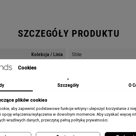
SZCZEGÓŁY PRODUKTU
Kolekcja / Linia
Stile
Cookies
Płeć
Męski
Materiał Koperty
Stal szlachetna PVD
dy
Szczegóły
O C
Pasek/Bransoleta
Bransoleta stalowa PVD
yczące plików cookies
okie, aby zapewnić podstawowe funkcje witryny i ulepszyć korzystanie z nie
Rozmiar Koperty
45mm
rii opcję włączenia/wyłączenia w dowolnym momencie. Aby uzyskać więcej inf
nych wrażliwych danych, przeczytaj pełną politykę prywatności.
Typ Szkła
Szafirowane