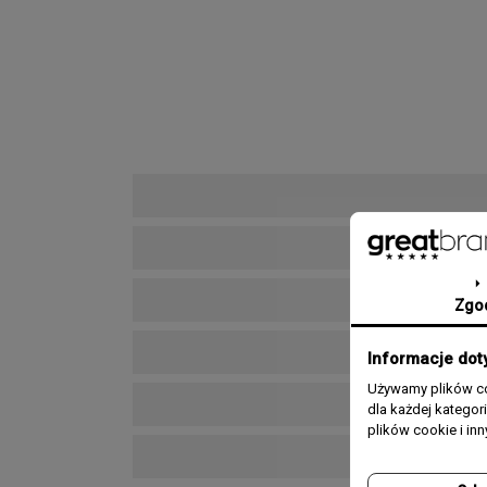
Zgo
Informacje dot
Używamy plików co
dla każdej katego
plików cookie i in