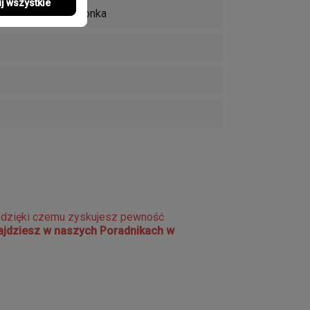
j wszystkie
raf, Zakręcana koronka
e dzięki czemu zyskujesz pewność
najdziesz w naszych Poradnikach w