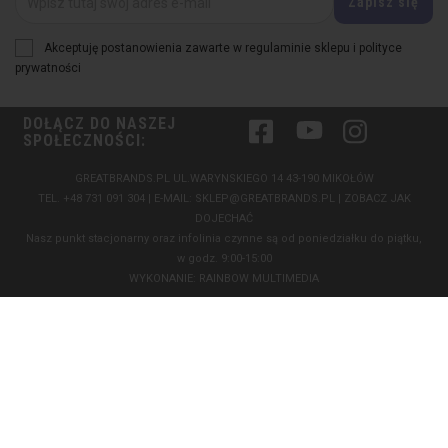
Akceptuję postanowienia zawarte w regulaminie sklepu i polityce
prywatności
DOŁĄCZ DO NASZEJ
Facebook
YouTube
Instagram
SPOŁECZNOŚCI:
GREATBRANDS.PL UL.WARYNSKIEGO 14 43-190 MIKOŁÓW
TEL.
+48 731 091 304
| E-MAIL:
SKLEP@GREATBRANDS.PL
|
ZOBACZ JAK
DOJECHAĆ
Nasz punkt stacjonarny oraz infolinia czynne są od poniedziałku do piątku,
w godz. 9:00-15:00
WYKONANIE:
RAINBOW MULTIMEDIA