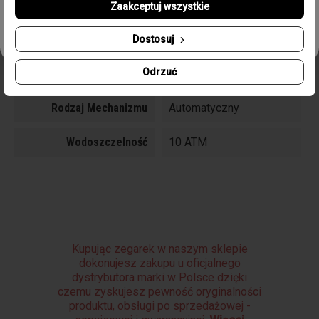
Pasek/Bransoleta
Bransoleta stalowa
Zaakceptuj wszystkie
Odbierz swój kupon!
Rozmiar Koperty
43 mm
Dostosuj
Odrzuć
Typ Szkła
Szafirowane
Rodzaj Mechanizmu
Automatyczny
Wodoszczelność
10 ATM
Kupując zegarek w naszym sklepie
dokonujesz zakupu u oficjalnego
dystrybutora marki w Polsce dzięki
czemu zyskujesz pewność oryginalności
produktu, obsługi po sprzedażowej -