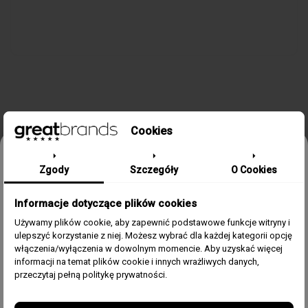
SZCZEGÓŁY PRODUKTU
Cookies
Odbierz 15% rabatu na pierwsze
Zgody
Szczegóły
O Cookies
zamówienie w greatbrands!
Kolekcja / Linia
ADV2500
Informacje dotyczące plików cookies
Zapisz się do bezpłatnego Newslettera i dowiaduj się pierwszy o
Płeć
Męski
naszych promocjach i nowościach ze świata zegarków.
Używamy plików cookie, aby zapewnić podstawowe funkcje witryny i
ulepszyć korzystanie z niej. Możesz wybrać dla każdej kategorii opcję
Email
Kolor
Srebrny
włączenia/wyłączenia w dowolnym momencie. Aby uzyskać więcej
informacji na temat plików cookie i innych wrażliwych danych,
Zgoda
Akceptuję regulamin i wyrażam zgodę na przetwarzanie
przeczytaj pełną politykę prywatności.
Materiał
Stal
powyższych danych osobowych w celu otrzymywania
Newslettera.