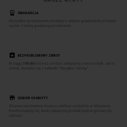
workspace_premium
GWARANCJA
Wszystkie sprzedawane produkty w sklepie greatbrands.pl objęte
są min. 2-letnią gwarancją producenta.
assignment_return
BEZPROBLEMOWY ZWROT
W ciągu
100 dni
możesz zwrócić zakupiony u nas produkt. Jak to
zrobić, dowiesz się z zakładki "Wysyłka i zwroty".
store
ODBIÓR OSOBISTY
Złożone zamówienie możesz odebrać osobiście w Mikołowie.
Poinformujemy Cię, kiedy zakupiony produkt będzie gotowy do
odbioru.