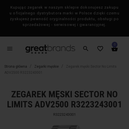
Kupując zegarek w naszym sklepie dokonujesz zakupu
×
u oficjalnego dystrybutora marki w Polsce dzięki czemu
zyskujesz pewność oryginalności produktu, obsługi po
sprzedażowej - serwisowej i gwarancyjnej.
0
menu
search
favorite_border
shopping_basket
Strona główna
Zegarki męskie
Zegarek męski Sector No Limits
ADV2500 R3223243001
ZEGAREK MĘSKI SECTOR NO
favorite_border
favorite_border
-50%
-50%
LIMITS ADV2500 R3223243001
R3223243001