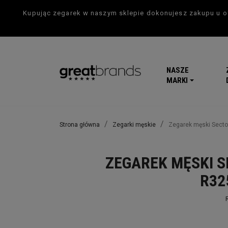
Kupując zegarek w naszym sklepie dokonujesz zakupu u of
NASZE
MARKI
Strona główna
Zegarki męskie
Zegarek męski Secto
ZEGAREK MĘSKI S
R32