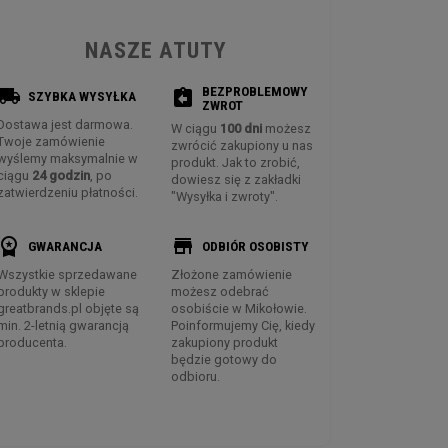
NASZE ATUTY
BEZPROBLEMOWY
ocal_shipping
assignment_return
SZYBKA WYSYŁKA
ZWROT
Dostawa jest darmowa.
W ciągu
100 dni
możesz
Twoje zamówienie
zwrócić zakupiony u nas
wyślemy maksymalnie w
produkt. Jak to zrobić,
ciągu
24 godzin
, po
dowiesz się z zakładki
zatwierdzeniu płatności.
"Wysyłka i zwroty".
rkspace_premium
store
GWARANCJA
ODBIÓR OSOBISTY
Wszystkie sprzedawane
Złożone zamówienie
produkty w sklepie
możesz odebrać
greatbrands.pl objęte są
osobiście w Mikołowie.
min. 2-letnią gwarancją
Poinformujemy Cię, kiedy
producenta.
zakupiony produkt
będzie gotowy do
odbioru.