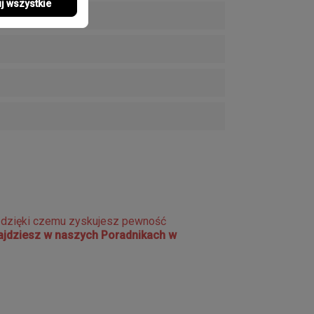
j wszystkie
e dzięki czemu zyskujesz pewność
najdziesz w naszych Poradnikach w