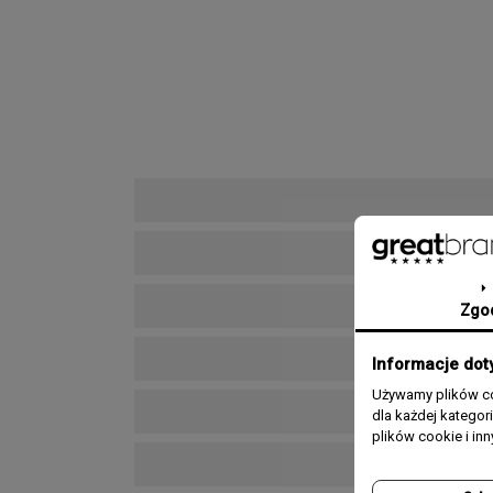
Zgo
Informacje dot
Używamy plików co
dla każdej katego
plików cookie i in