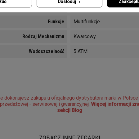
zuć
Dostosuj
Zaakceptu
Typ Szkła
Mineralne
Funkcje
Multifunkcje
Rodzaj Mechanizmu
Kwarcowy
Wodoszczelność
5 ATM
e dokonujesz zakupu u oficjalnego dystrybutora marki w Polsc
sprzedażowej - serwisowej i gwarancyjnej.
Więcej informacji z
sekcji Blog
ZOBACZ INNE ZEGARKI