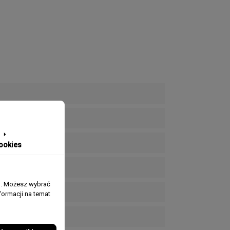
ookies
j. Możesz wybrać
ormacji na temat