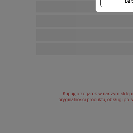
Odr
Kupując zegarek w naszym sklepi
oryginalności produktu, obsługi po 