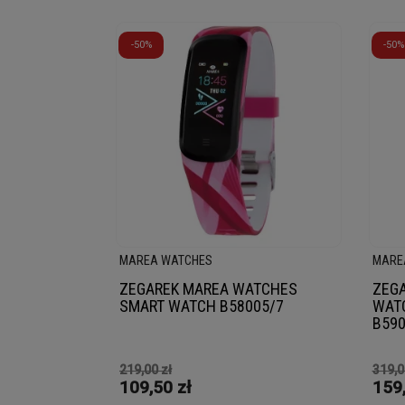
-50%
-50%
MAREA WATCHES
MARE
ZEGAREK MAREA WATCHES
ZEGA
SMART WATCH B58005/7
WATC
B590
219,00 zł
319,0
109,50 zł
159,