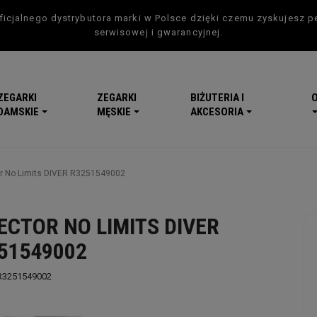
icjalnego dystrybutora marki w Polsce dzięki czemu zyskujesz p
serwisowej i gwarancyjnej.
ZEGARKI
ZEGARKI
BIŻUTERIA I
DAMSKIE
MĘSKIE
AKCESORIA
r No Limits DIVER R3251549002
ECTOR NO LIMITS DIVER
51549002
R3251549002
-5