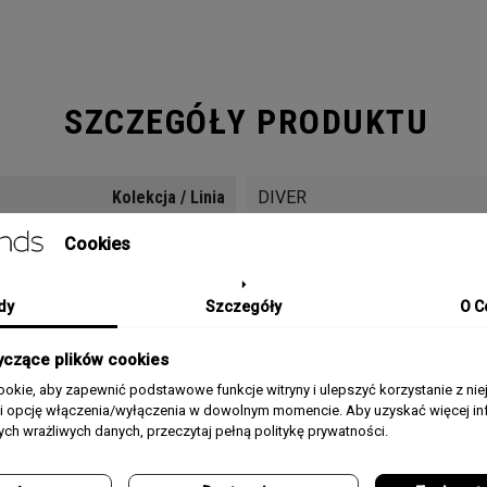
SZCZEGÓŁY PRODUKTU
Kolekcja / Linia
DIVER
Cookies
Płeć
Męski
Kolor
Niebieski
dy
Szczegóły
O C
Materiał
Silikon, Nylon
yczące plików cookies
okie, aby zapewnić podstawowe funkcje witryny i ulepszyć korzystanie z nie
Pasek/Bransoleta
Pasek silikonowy
rii opcję włączenia/wyłączenia w dowolnym momencie. Aby uzyskać więcej inf
nych wrażliwych danych, przeczytaj pełną politykę prywatności.
Rozmiar Koperty
42 mm