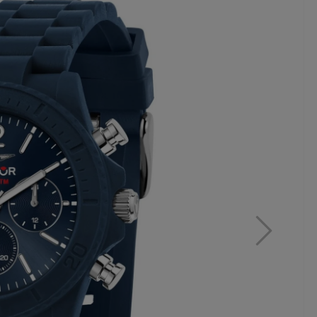
MAR
ZE
WA
CO
320,
16