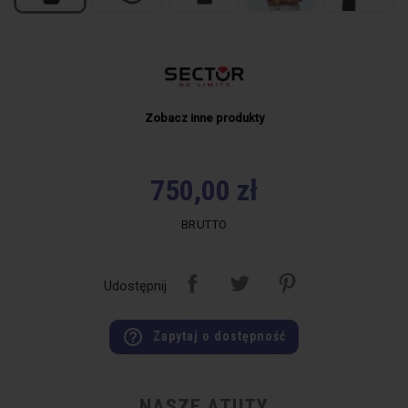
Zobacz inne produkty
750,00 zł
BRUTTO
Udostępnij
help_outline
Zapytaj o dostępność
NASZE ATUTY