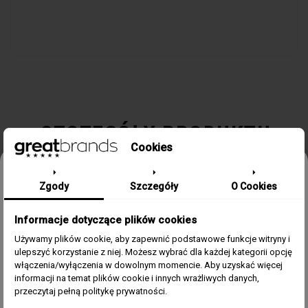
SZCZEGÓŁY PRODUKTU
Cookies
Odbierz 15% rabatu na pierwsze
Kolekcja / Linia
670
Zgody
Szczegóły
O Cookies
zamówienie w greatbrands!
Płeć
Męski
Informacje dotyczące plików cookies
Zapisz się do bezpłatnego Newslettera i dowiaduj się pierwszy o
naszych promocjach i nowościach ze świata zegarków.
Używamy plików cookie, aby zapewnić podstawowe funkcje witryny i
Kolor
Czarny
ulepszyć korzystanie z niej. Możesz wybrać dla każdej kategorii opcję
Email
włączenia/wyłączenia w dowolnym momencie. Aby uzyskać więcej
informacji na temat plików cookie i innych wrażliwych danych,
Materiał
Stal, Czarne PVD
Zgoda
Akceptuję regulamin i wyrażam zgodę na przetwarzanie
przeczytaj pełną politykę prywatności.
powyższych danych osobowych w celu otrzymywania
Newslettera.