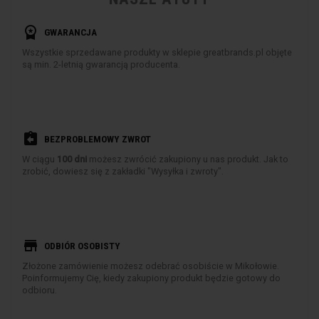
workspace_premium
GWARANCJA
Wszystkie sprzedawane produkty w sklepie greatbrands.pl objęte
są min. 2-letnią gwarancją producenta.
assignment_return
BEZPROBLEMOWY ZWROT
W ciągu
100 dni
możesz zwrócić zakupiony u nas produkt. Jak to
zrobić, dowiesz się z zakładki "Wysyłka i zwroty".
store
ODBIÓR OSOBISTY
Złożone zamówienie możesz odebrać osobiście w Mikołowie.
Poinformujemy Cię, kiedy zakupiony produkt będzie gotowy do
odbioru.