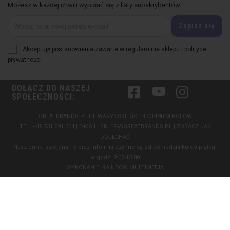
Możesz w każdej chwili wypisać się z listy subskrybentów.
Akceptuję postanowienia zawarte w regulaminie sklepu i polityce
prywatności
DOŁĄCZ DO NASZEJ
Facebook
YouTube
Instagram
SPOŁECZNOŚCI:
GREATBRANDS.PL UL.WARYNSKIEGO 14 43-190 MIKOŁÓW
TEL.
+48 731 091 304
| E-MAIL:
SKLEP@GREATBRANDS.PL
|
ZOBACZ JAK
DOJECHAĆ
Nasz punkt stacjonarny oraz infolinia czynne są od poniedziałku do piątku,
w godz. 9:00-15:00
WYKONANIE:
RAINBOW MULTIMEDIA