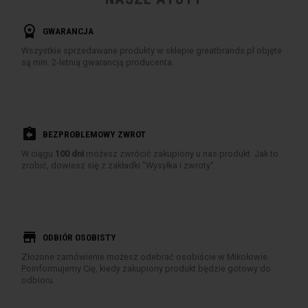
workspace_premium
GWARANCJA
Wszystkie sprzedawane produkty w sklepie greatbrands.pl objęte
są min. 2-letnią gwarancją producenta.
assignment_return
BEZPROBLEMOWY ZWROT
W ciągu
100 dni
możesz zwrócić zakupiony u nas produkt. Jak to
zrobić, dowiesz się z zakładki "Wysyłka i zwroty".
store
ODBIÓR OSOBISTY
Złożone zamówienie możesz odebrać osobiście w Mikołowie.
Poinformujemy Cię, kiedy zakupiony produkt będzie gotowy do
odbioru.