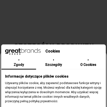
SZCZEGÓŁY PRODUKTU
Cookies
Odbierz 15% rabatu na pierwsze
Kolekcja / Linia
670
Zgody
Szczegóły
O Cookies
zamówienie w greatbrands!
Płeć
Męski
Informacje dotyczące plików cookies
Zapisz się do bezpłatnego Newslettera i dowiaduj się pierwszy o
naszych promocjach i nowościach ze świata zegarków.
Używamy plików cookie, aby zapewnić podstawowe funkcje witryny i
Kolor
Srebrny
ulepszyć korzystanie z niej. Możesz wybrać dla każdej kategorii opcję
Email
włączenia/wyłączenia w dowolnym momencie. Aby uzyskać więcej
informacji na temat plików cookie i innych wrażliwych danych,
Materiał
Stal
Zgoda
Akceptuję regulamin i wyrażam zgodę na przetwarzanie
przeczytaj pełną politykę prywatności.
powyższych danych osobowych w celu otrzymywania
Newslettera.