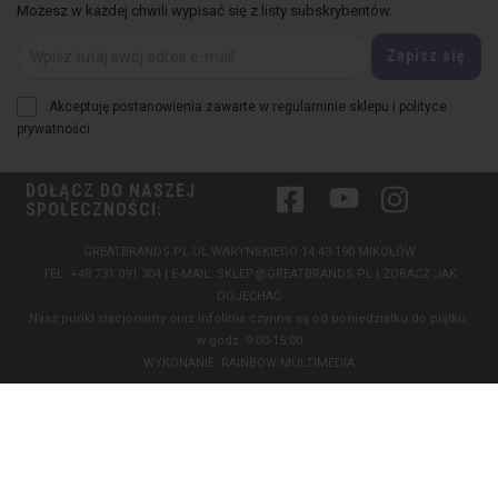
Możesz w każdej chwili wypisać się z listy subskrybentów.
Akceptuję postanowienia zawarte w regulaminie sklepu i polityce
prywatności
DOŁĄCZ DO NASZEJ
Facebook
YouTube
Instagram
SPOŁECZNOŚCI:
GREATBRANDS.PL UL.WARYNSKIEGO 14 43-190 MIKOŁÓW
TEL.
+48 731 091 304
| E-MAIL:
SKLEP@GREATBRANDS.PL
|
ZOBACZ JAK
DOJECHAĆ
Nasz punkt stacjonarny oraz infolinia czynne są od poniedziałku do piątku,
w godz. 9:00-15:00
WYKONANIE:
RAINBOW MULTIMEDIA