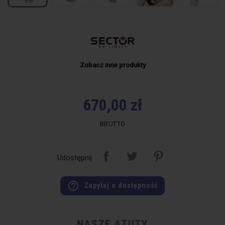
Zobacz inne produkty
670,00 zł
BRUTTO
Udostępnij
help_outline
Zapytaj o dostępność
NASZE ATUTY