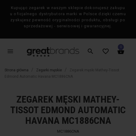
Kupując zegarek w naszym sklepie dokonujesz zakupu
×
u oficjalnego dystrybutora marki w Polsce dzięki czemu
zyskujesz pewność oryginalności produktu, obsługi po
sprzedażowej - serwisowej i gwarancyjnej.
0
menu
search
favorite_border
shopping_basket
Strona główna
Zegarki męskie
Zegarek męski Mathey-Tissot
Edmond Automatic Havana MC1886CNA
ZEGAREK MĘSKI MATHEY-
favorite_border
favorite_border
-50%
-50%
TISSOT EDMOND AUTOMATIC
HAVANA MC1886CNA
MC1886CNA