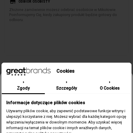
store
ODBIÓR OSOBISTY
Złożone zamówienie możesz odebrać osobiście w Mikołowie.
Poinformujemy Cię, kiedy zakupiony produkt będzie gotowy do
odbioru.
Cookies
Odbierz 15% rabatu na pierwsze
SZCZEGÓŁY PRODUKTU
Zgody
Szczegóły
O Cookies
zamówienie w greatbrands!
Informacje dotyczące plików cookies
Zapisz się do bezpłatnego Newslettera i dowiaduj się pierwszy o
naszych promocjach i nowościach ze świata zegarków.
Płeć
Męski
Używamy plików cookie, aby zapewnić podstawowe funkcje witryny i
ulepszyć korzystanie z niej. Możesz wybrać dla każdej kategorii opcję
Email
włączenia/wyłączenia w dowolnym momencie. Aby uzyskać więcej
Materiał Koperty
Stal szlachetna 316L
informacji na temat plików cookie i innych wrażliwych danych,
Zgoda
Akceptuję regulamin i wyrażam zgodę na przetwarzanie