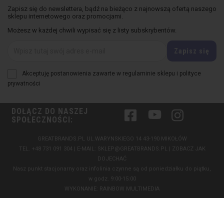
Zapisz się do newslettera, bądź na bieżąco z najnowszą ofertą naszego
sklepu internetowego oraz promocjami.
Możesz w każdej chwili wypisać się z listy subskrybentów.
Akceptuję postanowienia zawarte w regulaminie sklepu i polityce
prywatności
DOŁĄCZ DO NASZEJ
Facebook
YouTube
Instagram
SPOŁECZNOŚCI:
GREATBRANDS.PL UL.WARYNSKIEGO 14 43-190 MIKOŁÓW
TEL.
+48 731 091 304
| E-MAIL:
SKLEP@GREATBRANDS.PL
|
ZOBACZ JAK
DOJECHAĆ
Nasz punkt stacjonarny oraz infolinia czynne są od poniedziałku do piątku,
w godz. 9:00-15:00
WYKONANIE:
RAINBOW MULTIMEDIA