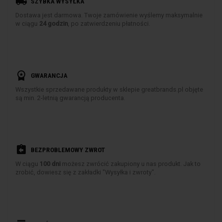
local_shipping
SZYBKA WYSYŁKA
Dostawa jest darmowa. Twoje zamówienie wyślemy maksymalnie
w ciągu
24 godzin
, po zatwierdzeniu płatności.
workspace_premium
GWARANCJA
Wszystkie sprzedawane produkty w sklepie greatbrands.pl objęte
są min. 2-letnią gwarancją producenta.
assignment_return
BEZPROBLEMOWY ZWROT
W ciągu
100 dni
możesz zwrócić zakupiony u nas produkt. Jak to
zrobić, dowiesz się z zakładki "Wysyłka i zwroty".