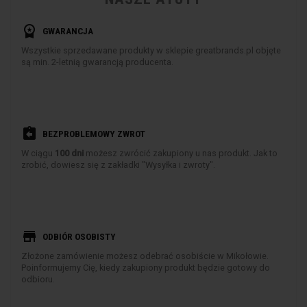
workspace_premium
GWARANCJA
Wszystkie sprzedawane produkty w sklepie greatbrands.pl objęte
są min. 2-letnią gwarancją producenta.
assignment_return
BEZPROBLEMOWY ZWROT
W ciągu
100 dni
możesz zwrócić zakupiony u nas produkt. Jak to
zrobić, dowiesz się z zakładki "Wysyłka i zwroty".
store
ODBIÓR OSOBISTY
Złożone zamówienie możesz odebrać osobiście w Mikołowie.
Poinformujemy Cię, kiedy zakupiony produkt będzie gotowy do
odbioru.