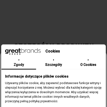
SZCZEGÓŁY PRODUKTU
Cookies
Odbierz 15% rabatu na pierwsze
Kolekcja / Linia
Traguardo
Zgody
Szczegóły
O Cookies
zamówienie w greatbrands!
Płeć
Męski
Informacje dotyczące plików cookies
Zapisz się do bezpłatnego Newslettera i dowiaduj się pierwszy o
naszych promocjach i nowościach ze świata zegarków.
Używamy plików cookie, aby zapewnić podstawowe funkcje witryny i
Materiał Koperty
stal
ulepszyć korzystanie z niej. Możesz wybrać dla każdej kategorii opcję
Email
włączenia/wyłączenia w dowolnym momencie. Aby uzyskać więcej
informacji na temat plików cookie i innych wrażliwych danych,
Pasek/Bransoleta
Bransoleta stalowa
Zgoda
Akceptuję regulamin i wyrażam zgodę na przetwarzanie
przeczytaj pełną politykę prywatności.
powyższych danych osobowych w celu otrzymywania
Newslettera.