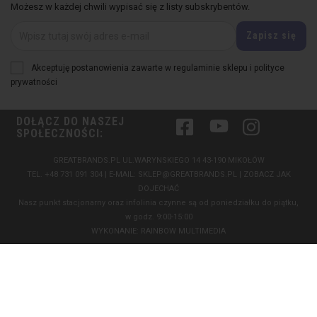
Możesz w każdej chwili wypisać się z listy subskrybentów.
Akceptuję postanowienia zawarte w regulaminie sklepu i polityce
prywatności
DOŁĄCZ DO NASZEJ
Facebook
YouTube
Instagram
SPOŁECZNOŚCI:
GREATBRANDS.PL UL.WARYNSKIEGO 14 43-190 MIKOŁÓW
TEL.
+48 731 091 304
| E-MAIL:
SKLEP@GREATBRANDS.PL
|
ZOBACZ JAK
DOJECHAĆ
Nasz punkt stacjonarny oraz infolinia czynne są od poniedziałku do piątku,
w godz. 9:00-15:00
WYKONANIE:
RAINBOW MULTIMEDIA