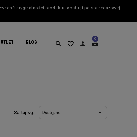
ewność oryginalności produktu, obsługi po sprzedażowej -
×
0
OUTLET
BLOG
search
favorite_border
person
shopping_basket
search

Sortuj wg:
Dostępne
favorite_border
favorite_border
0%
-50%