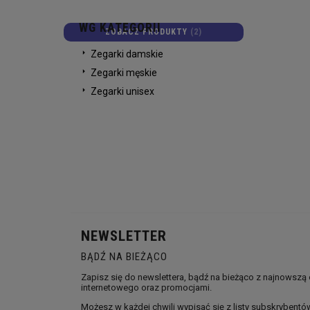
WG KATEGORII
ZOBACZ PRODUKTY
2
Zegarki damskie
Zegarki męskie
Zegarki unisex
NEWSLETTER
BĄDŹ NA BIEŻĄCO
Zapisz się do newslettera, bądź na bieżąco z najnowszą
internetowego oraz promocjami.
Możesz w każdej chwili wypisać się z listy subskrybentó