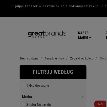
Kupując zegarek w naszym sklepie dokonujesz zakupu u of
NASZE
MARKI
Strona główna
Zegarki unisex
Zegarki wg koloru
Złote
FILTRUJ WEDŁUG
Tylko dostępne
Marka
-50%
Sector No Limits