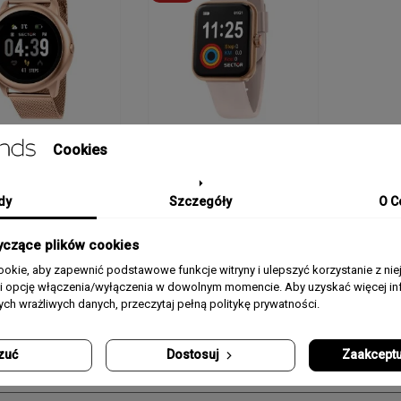
Cookies
NO LIMITS
SECTOR NO LIMITS
MAR
EK SECTOR NO
ZEGAREK SECTOR NO
 S-01
LIMITS S-03
ZE
dy
Szczegóły
O C
545501
R3251282002
FO
yczące plików cookies
ł
680,00 zł
okie, aby zapewnić podstawowe funkcje witryny i ulepszyć korzystanie z nie
0 zł
340,00 zł
370,
rii opcję włączenia/wyłączenia w dowolnym momencie. Aby uzyskać więcej inf
18
nych wrażliwych danych, przeczytaj pełną politykę prywatności.
zuć
Dostosuj
Zaakceptu