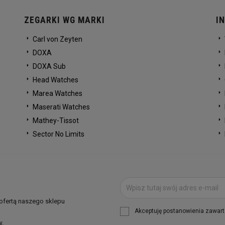
ZEGARKI WG MARKI
I
Carl von Zeyten
DOXA
DOXA Sub
Head Watches
Marea Watches
Maserati Watches
Mathey-Tissot
Sector No Limits
 ofertą naszego sklepu
Akceptuję postanowienia zawarte
w.