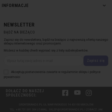

INFORMACJE
NEWSLETTER
BĄDŹ NA BIEŻĄCO
Zapisz się do newslettera, bądź na bieżąco z najnowszą ofertą naszego
sklepu internetowego oraz promocjami.
Możesz w każdej chwili wypisać się z listy subskrybentów.
Akceptuję postanowienia zawarte w regulaminie sklepu i polityce
prywatności
DOŁĄCZ DO NASZEJ
Facebook
YouTube
Instagram
SPOŁECZNOŚCI:
GREATBRANDS.PL UL.WARYNSKIEGO 14 43-190 MIKOŁÓW
TEL.
+48 731 091 304
| E-MAIL:
SKLEP@GREATBRANDS.PL
|
ZOBACZ JAK