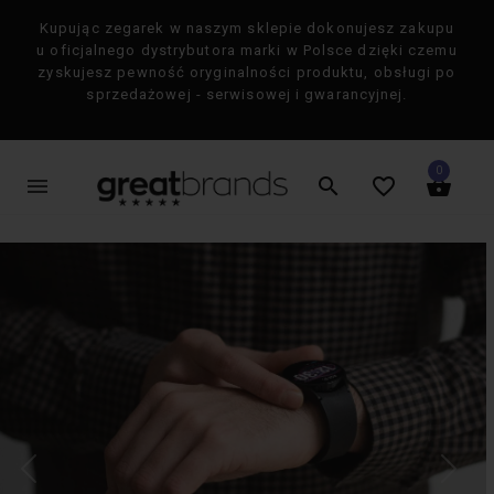
Kupując zegarek w naszym sklepie dokonujesz zakupu
×
u oficjalnego dystrybutora marki w Polsce dzięki czemu
zyskujesz pewność oryginalności produktu, obsługi po
sprzedażowej - serwisowej i gwarancyjnej.
0
menu
search
favorite_border
shopping_basket
favorite_border
favorite_border
-50%
-50%
search
Poprz