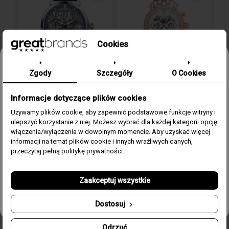
Cookies
Odbierz 15% rabatu na pierwsze
Zgody
Szczegóły
O Cookies
zamówienie w greatbrands!
CARL VON ZEYTEN
CARL VON ZEYTEN
ZEGAREK CARL VON ZEYTEN
ZEGAREK CARL VON ZEYTEN
Informacje dotyczące plików cookies
Zapisz się do bezpłatnego Newslettera i dowiaduj się pierwszy o
naszych promocjach i nowościach ze świata zegarków.
NEUKIRCH CVZ0005BLGS
KNIEBIS CVZ0062RWBS
FILTRUJ
Używamy plików cookie, aby zapewnić podstawowe funkcje witryny i
ulepszyć korzystanie z niej. Możesz wybrać dla każdej kategorii opcję
Email
włączenia/wyłączenia w dowolnym momencie. Aby uzyskać więcej
1 890,00 zł
1 950,00 zł
informacji na temat plików cookie i innych wrażliwych danych,
Zgoda
Akceptuję regulamin i wyrażam zgodę na przetwarzanie
przeczytaj pełną politykę prywatności.
powyższych danych osobowych w celu otrzymywania
Newslettera.
favorite_border
favorite_border
Zaakceptuj wszystkie
Odbierz swój kupon!
Dostosuj
Odrzuć