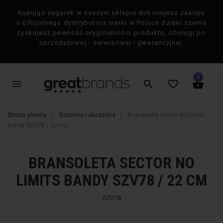
Kupując zegarek w naszym sklepie dokonujesz zakupu
×
u oficjalnego dystrybutora marki w Polsce dzięki czemu
zyskujesz pewność oryginalności produktu, obsługi po
sprzedażowej - serwisowej i gwarancyjnej.
0
menu
search
favorite_border
shopping_basket
Strona główna
Biżuteria i akcesoria
Bransoleta Sector No Limits
Bandy SZV78 / 22 cm
BRANSOLETA SECTOR NO
favorite_border
favorite_border
-50%
-50%
LIMITS BANDY SZV78 / 22 CM
SZV78