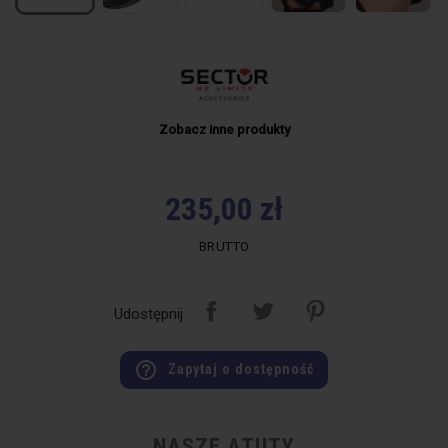
Zobacz inne produkty
235,00 zł
BRUTTO
Udostępnij
help_outline
Zapytaj o dostępność
NASZE ATUTY