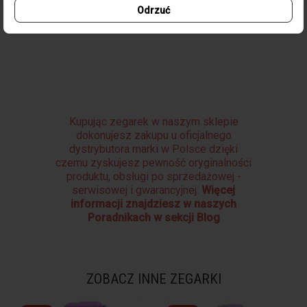
Odrzuć
Zapięcie
Zapięcie magnetyczne
Kupując zegarek w naszym sklepie
dokonujesz zakupu u oficjalnego
dystrybutora marki w Polsce dzięki
czemu zyskujesz pewność oryginalności
produktu, obsługi po sprzedażowej -
serwisowej i gwarancyjnej.
Więcej
informacji znajdziesz w naszych
Poradnikach w sekcji Blog
ZOBACZ INNE ZEGARKI