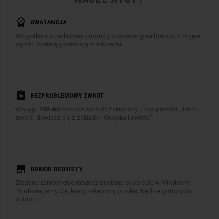
workspace_premium
GWARANCJA
Wszystkie sprzedawane produkty w sklepie greatbrands.pl objęte
są min. 2-letnią gwarancją producenta.
assignment_return
BEZPROBLEMOWY ZWROT
W ciągu
100 dni
możesz zwrócić zakupiony u nas produkt. Jak to
zrobić, dowiesz się z zakładki "Wysyłka i zwroty".
store
ODBIÓR OSOBISTY
Złożone zamówienie możesz odebrać osobiście w Mikołowie.
Poinformujemy Cię, kiedy zakupiony produkt będzie gotowy do
odbioru.