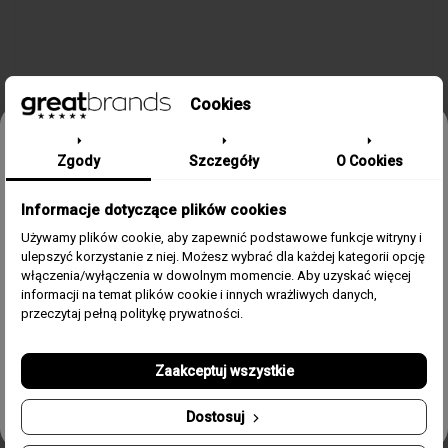
Cookies
Odbierz 15% rabatu na pierwsze
Zgody
Szczegóły
O Cookies
zamówienie w greatbrands!
SZCZEGÓŁY PRODUKTU
Informacje dotyczące plików cookies
Zapisz się do bezpłatnego Newslettera i dowiaduj się pierwszy o
naszych promocjach i nowościach ze świata zegarków.
Używamy plików cookie, aby zapewnić podstawowe funkcje witryny i
ulepszyć korzystanie z niej. Możesz wybrać dla każdej kategorii opcję
Email
Kolekcja / Linia
Bandy
włączenia/wyłączenia w dowolnym momencie. Aby uzyskać więcej
informacji na temat plików cookie i innych wrażliwych danych,
Płeć
Męski
Zgoda
Akceptuję regulamin i wyrażam zgodę na przetwarzanie
przeczytaj pełną politykę prywatności.
powyższych danych osobowych w celu otrzymywania
Newslettera.
Rozmiar
22 cm
Zaakceptuj wszystkie
Odbierz swój kupon!
Materiał
Stal, Skóra, Emalia, PVD
Dostosuj
czarne