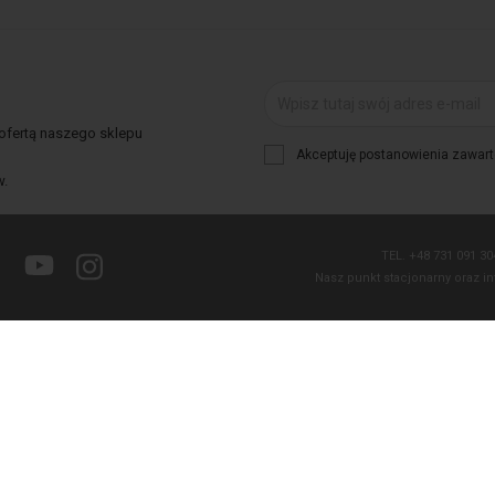
 ofertą naszego sklepu
Akceptuję postanowienia zawarte
w.
TEL.
+48 731 091 3
Facebook
YouTube
Instagram
Nasz punkt stacjonarny oraz in