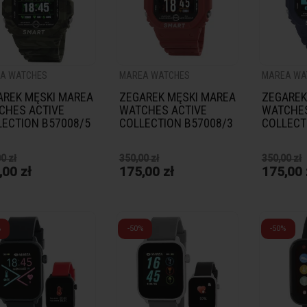
A WATCHES
MAREA WATCHES
MAREA WA
AREK MĘSKI MAREA
ZEGAREK MĘSKI MAREA
ZEGAREK
CHES ACTIVE
WATCHES ACTIVE
WATCHES
LECTION B57008/5
COLLECTION B57008/3
COLLECT
MAR
ZE
0 zł
350,00 zł
350,00 zł
WA
,00 zł
175,00 zł
175,00 
CO
320,
16
%
-50%
-50%