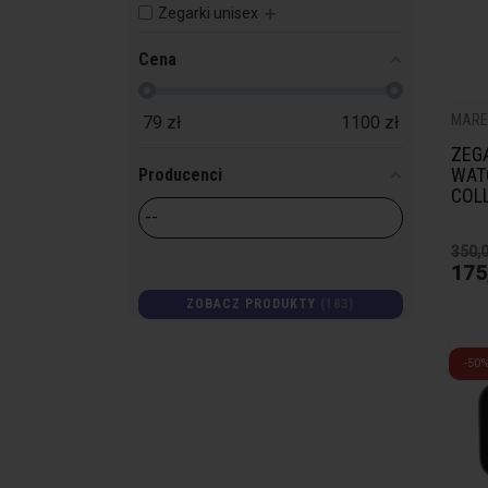
Zegarki unisex
Cena
MARE
79
zł
1100
zł
ZEG
WAT
Producenci
COL
350,0
175
ZOBACZ PRODUKTY
183
-50