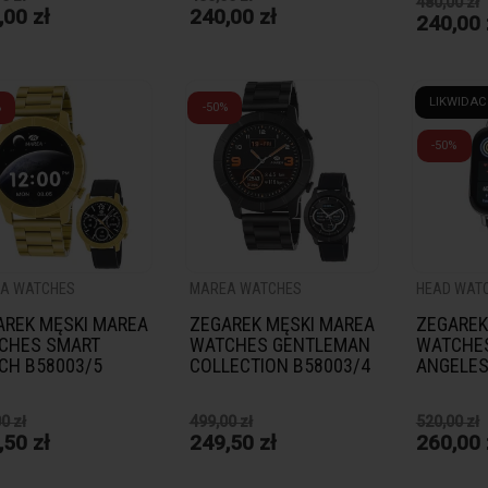
480,00 zł
,00 zł
240,00 zł
240,00 
LIKWIDAC
%
-50%
-50%
A WATCHES
MAREA WATCHES
HEAD WAT
AREK MĘSKI MAREA
ZEGAREK MĘSKI MAREA
ZEGAREK
CHES SMART
WATCHES GENTLEMAN
WATCHES
CH B58003/5
COLLECTION B58003/4
ANGELES
0 zł
499,00 zł
520,00 zł
,50 zł
249,50 zł
260,00 