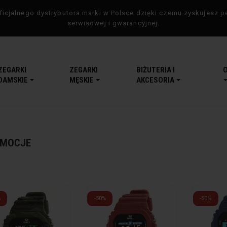
icjalnego dystrybutora marki w Polsce dzięki czemu zyskujesz p
serwisowej i gwarancyjnej.
ZEGARKI
ZEGARKI
BIŻUTERIA I
DAMSKIE
MĘSKIE
AKCESORIA
MOCJE
%
-50%
-50%
-5