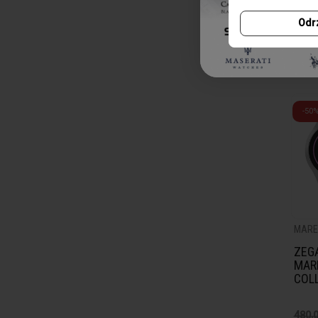
H16
Odr
420,0
210
-50
MARE
ZEG
MAR
COL
480,0