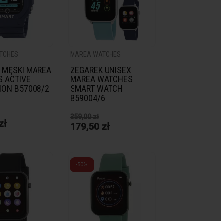
search
TCHES
MAREA WATCHES
 MĘSKI MAREA
ZEGAREK UNISEX
 ACTIVE
MAREA WATCHES
ION B57008/2
SMART WATCH
EA WATCHES
MAREA WATCHES
B59004/6
GAREK DAMSKI MAREA
ZEGAREK UNISEX MAREA
359,00 zł
TCHES ACTIVE
WATCHES FOTO COLLECTION
zł
179,50 zł
LLECTION B60002/2
B58007/3
00 zł
350,00 zł
0,00 zł
175,00 zł
-50%