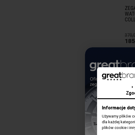
ZEG
WAT
COL
370,0
185
-50
Zgo
Informacje dot
Używamy plików co
HEAD
dla każdej katego
ZEG
plików cookie i in
WAT