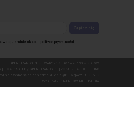
 w regulaminie sklepu i polityce prywatności
GREATBRANDS.PL UL.WARYNSKIEGO 14 43-190 MIKOŁÓW
04
| E-MAIL:
SKLEP@GREATBRANDS.PL
|
ZOBACZ JAK DOJECHAĆ
folinia czynne są od poniedziałku do piątku, w godz. 9:00-15:00
WYKONANIE:
RAINBOW MULTIMEDIA