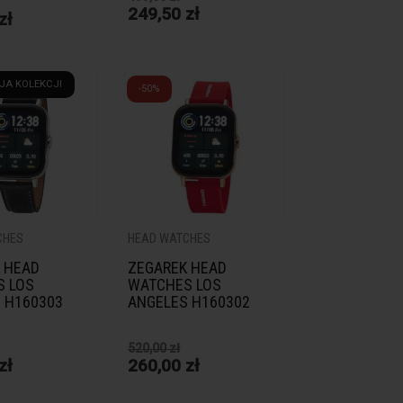
249,50 zł
zł
JA KOLEKCJI
-50%
CHES
HEAD WATCHES
 HEAD
ZEGAREK HEAD
 LOS
WATCHES LOS
 H160303
ANGELES H160302
520,00 zł
zł
260,00 zł