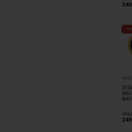
240
-50
MARE
ZEG
WAT
WAT
499,0
249