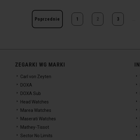
Poprzednie
1
2
3
…
ZEGARKI WG MARKI
I
Carl von Zeyten
DOXA
DOXA Sub
Head Watches
Marea Watches
Maserati Watches
Mathey-Tissot
Sector No Limits