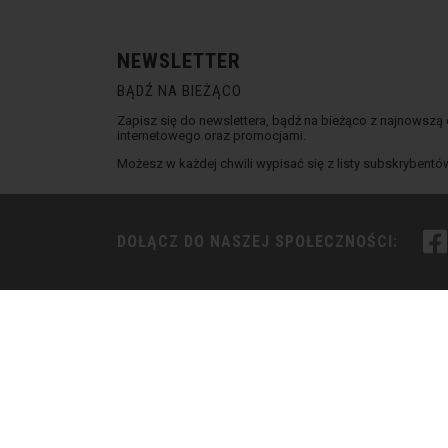
NEWSLETTER
BĄDŹ NA BIEŻĄCO
Zapisz się do newslettera, bądź na bieżąco z najnowszą
internetowego oraz promocjami.
Możesz w każdej chwili wypisać się z listy subskrybentó
DOŁĄCZ DO NASZEJ SPOŁECZNOŚCI: